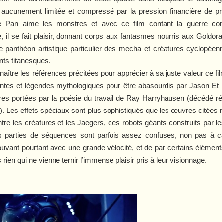
ucunement limitée et compressé par la pression financière de proj
e Pan
aime les monstres et avec ce film contant la guerre contr
, il se fait plaisir, donnant corps aux fantasmes nourris aux
Goldor
panthéon artistique particulier des mecha et créatures cyclopéenn
nts titanesques.
naître les références précitées pour apprécier à sa juste valeur ce fi
contes et légendes mythologiques pour être abasourdis par
Jason Et 
res portées par la poésie du travail de Ray Harryhausen (décédé 
a). Les effets spéciaux sont plus sophistiqués que les œuvres citée
e les créatures et les Jaegers, ces robots géants construits par les
es parties de séquences sont parfois assez confuses, non pas à 
ant pourtant avec une grande vélocité, et de par certains élément
rien qui ne vienne ternir l’immense plaisir pris à leur visionnage.