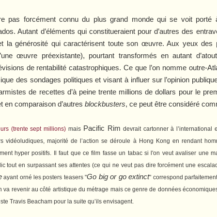
ure pas forcément connu du plus grand monde qui se voit porté à
dos. Autant d’éléments qui constitueraient pour d’autres des entrav
et la générosité qui caractérisent toute son œuvre. Aux yeux des p
d’une œuvre préexistante), pourtant transformés en autant d’ato
évisions de rentabilité catastrophiques. Ce que l’on nomme outre-Atla
des sondages politiques et visant à influer sur l’opinion publique (i
rmistes de recettes d’à peine trente millions de dollars pour le premi
, et en comparaison d’autres
blockbusters
, ce peut être considéré co
Pacific Rim
rs (trente sept millions)
mais
devrait cartonner à l’international
s vidéoludiques, majorité de l’action se déroule à Hong Kong en rendant homma
ent hyper positifs. Il faut que ce film fasse un tabac si l'on veut avaliser une
lic tout en surpassant ses attentes (ce qui ne veut pas dire forcément une escala
e
Go big or go extinct
ayant orné les posters teasers "
" correspond parfaitement à
On va revenir au côté artistique du métrage mais ce genre de données économiques ne
iste Travis Beacham pour la suite qu’ils envisagent.