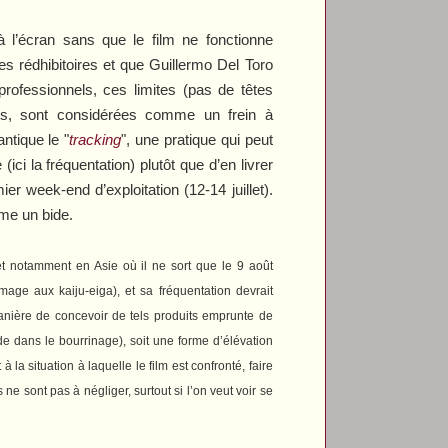
 l’écran sans que le film ne fonctionne
es rédhibitoires et que Guillermo Del Toro
rofessionnels, ces limites (pas de têtes
uts, sont considérées comme un frein à
ntique le "
tracking
", une pratique qui peut
ci la fréquentation) plutôt que d’en livrer
er week-end d’exploitation (12-14 juillet).
mme un bide.
 et notamment en Asie où il ne sort que le 9 août
ge aux kaiju-eiga), et sa fréquentation devrait
 manière de concevoir de tels produits emprunte de
de dans le bourrinage), soit une forme d’élévation
 la situation à laquelle le film est confronté, faire
 sont pas à négliger, surtout si l’on veut voir se