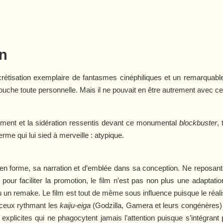
an
rétisation exemplaire de fantasmes cinéphiliques et un remarquabl
ouche toute personnelle. Mais il ne pouvait en être autrement avec c
llement et la sidération ressentis devant ce monumental
blockbuster
,
terme qui lui sied à merveille : atypique.
en forme, sa narration et d’emblée dans sa conception. Ne reposan
our faciliter la promotion, le film n’est pas non plus une adaptati
ou un remake. Le film est tout de même sous influence puisque le réa
 ceux rythmant les
kaiju-eiga
(
Godzilla
,
Gamera
et leurs congénères)
xplicites qui ne phagocytent jamais l’attention puisque s’intégrant 