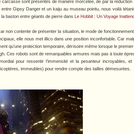
carcasse sont présentés de manière morcelée, de par la réduction du
n entre Gipsy Danger et un kaiju au museau pointu, nous voilà tétanis
e à la baston entre géants de pierre dans
Le Hobbit : Un Voyage Inatten
 car non contente de présenter la situation, le mode de fonctionnement
cipaux, elle nous met illico dans une position inconfortable. Car ma
ement qu’une protection temporaire, dérisoire même lorsque le premier 
eigh. Ces robots sont de remarquables armures mais pas à toute épre
rimordial pour ressentir l’immensité et la pesanteur incroyables, et
coptères, immeubles) pour rendre compte des tailles démesurées.