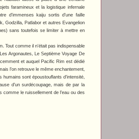
ets faramineux et la logistique infernale
e d’immenses kaiju sortis d’une faille
ak
,
Godzilla
,
Patlabor
et autres
Evangelion
es) sans toutefois se limiter à mettre en
lm. Tout comme il n'était pas indispensable
Les Argonautes
,
Le Septième Voyage De
récemment et auquel
Pacific Rim
est dédié
s mais l’on retrouve le même enchantement,
 humains sont époustouflants d’intensité,
cause d’un surdécoupage, mais de par la
s comme le ruissellement de l’eau ou des