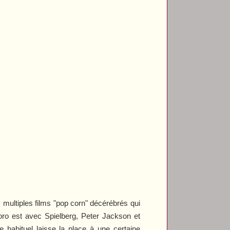
x multiples films "pop corn" décérébrés qui
oro est avec Spielberg, Peter Jackson et
 habituel laisse la place à une certaine