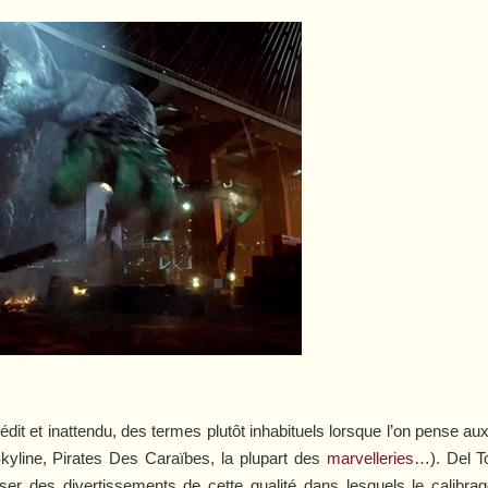
nédit et inattendu, des termes plutôt inhabituels lorsque l’on pense au
kyline
,
Pirates Des Caraïbes
, la plupart des
marvelleries
…). Del T
 des divertissements de cette qualité dans lesquels le calibrage