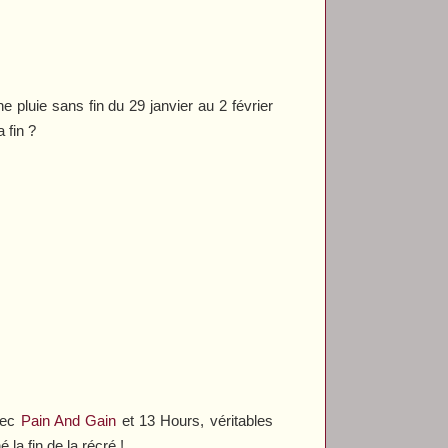
e pluie sans fin du 29 janvier au 2 février
 fin ?
avec
Pain And Gain
et
13 Hours
, véritables
la fin de la récré !