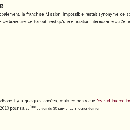
te
obalement, la franchise
Mission: Impossible
restait synonyme de spe
x de bravoure, ce
Fallout
n'est qu'une émulation intéressante du 2è
oribond il y a quelques années, mais ce bon vieux
festival internat
ème
t 2010 pour sa
26
édition du 30 janvier au 3 février dernier !