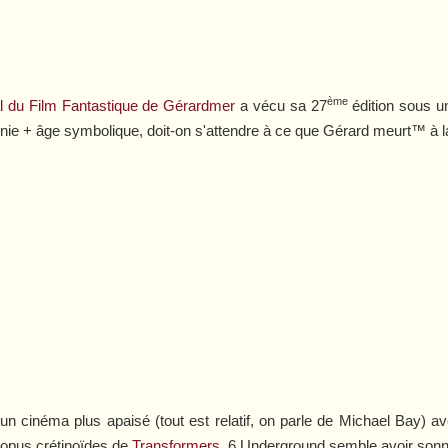
ème
nal du Film Fantastique de Gérardmer
a vécu sa 27
édition sous un
nie + âge symbolique, doit-on s'attendre à ce que Gérard meurt™ à la
un cinéma plus apaisé (tout est relatif, on parle de Michael Bay) 
 opus crétinoïdes de
Transformers
,
6 Underground
semble avoir sonné 