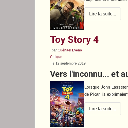
Lire la suite...
Toy Story 4
par
Guénaël Eveno
Critique
le 12 septembre 2019
Vers l'inconnu... et a
Lorsque John Lasseter e
de Pixar, ils exprimaie
Lire la suite...