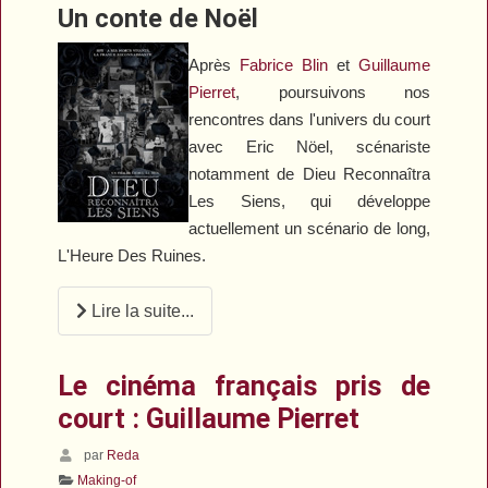
Un conte de Noël
Après
Fabrice Blin
et
Guillaume
Pierret
, poursuivons nos
rencontres dans l'univers du court
avec Eric Nöel, scénariste
notamment de
Dieu
R
econnaîtra
L
es
S
iens
,
qui développe
actuellement un scénario de long
,
L'Heure
D
es Ruines
.
Lire la suite...
Le cinéma français pris de
court : Guillaume Pierret
par
Reda
Making-of