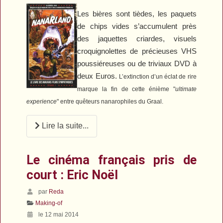
Les bières sont tièdes, les paquets
de chips vides s’accumulent près
des jaquettes criardes, visuels
croquignolettes de précieuses VHS
poussiéreuses ou de triviaux DVD à
deux Euros.
L’extinction d’un éclat de rire
marque la fin de cette énième "
ultimate
experience
" entre quêteurs nanarophiles du Graal.
Lire la suite...
Le cinéma français pris de
court : Eric Noël
par
Reda
Making-of
le 12 mai 2014