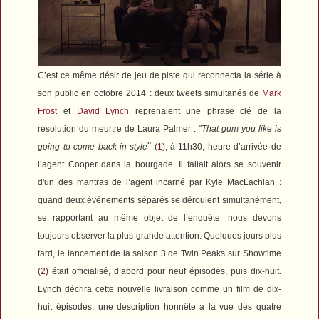
C’est ce même désir de jeu de piste
qui reconnecta la série à
son public en octobre 2014 : deux tweets simultanés de
Mark
Frost
et
David Lynch
reprenaient une phrase clé de la
résolution du meurtre de Laura Palmer : "
That gum you like is
"
going to come back in style
(
1
), à 11h30, heure d’arrivée de
l’agent Cooper dans la bourgade. Il fallait alors se souvenir
d'un des mantras de l’agent incarné par Kyle MacLachlan :
quand deux événements séparés se déroulent simultanément,
se rapportant au même objet de l’enquête, nous devons
toujours observer la plus grande attention. Quelques jours plus
tard, le lancement de la saison 3 de
Twin Peaks
sur Showtime
(
2
) était officialisé, d’abord pour neuf épisodes, puis dix-huit.
Lynch décrira cette nouvelle livraison comme un film de dix-
huit épisodes, une description honnête à la vue des quatre