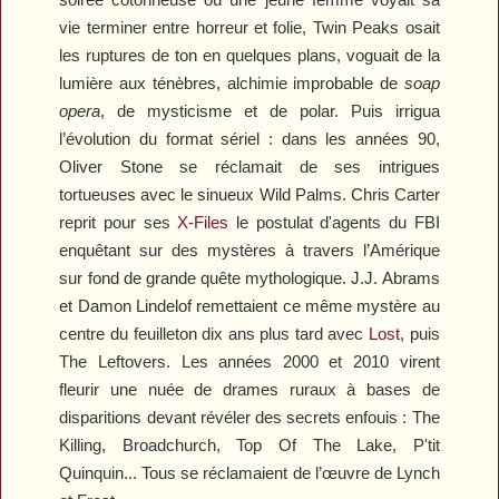
vie terminer entre horreur et folie,
Twin Peaks
osait
les ruptures de ton en quelques plans, voguait de la
lumière aux ténèbres, alchimie improbable de
soap
opera
, de mysticisme et de polar. Puis irrigua
l’évolution du format sériel : dans les années 90,
Oliver Stone se réclamait de ses intrigues
tortueuses avec le sinueux
Wild Palms
. Chris Carter
reprit pour ses
X-Files
le postulat d'agents du FBI
enquêtant sur des mystères à travers l’Amérique
sur fond de grande quête mythologique. J.J. Abrams
et Damon Lindelof remettaient ce même mystère au
centre du feuilleton dix ans plus tard avec
Lost
, puis
The Leftovers
. Les années 2000 et 2010 virent
fleurir une nuée de drames ruraux à bases de
disparitions devant révéler des secrets enfouis :
The
Killing
,
Broadchurch
,
Top Of The Lake
,
P'tit
Quinquin
... Tous se réclamaient de l’œuvre de Lynch