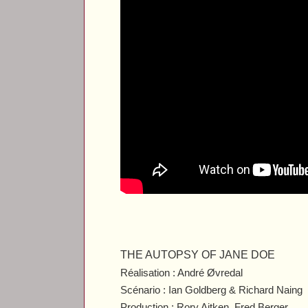
THE AUTOPSY OF JANE DOE
Réalisation : André Øvredal
Scénario : Ian Goldberg & Richard Naing
Production : Rory Aitken, Fred Berger,…