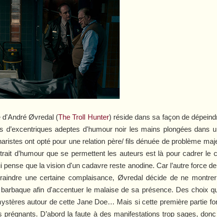
e d'André Øvredal (
The Troll Hunter
) réside dans sa façon de dépeindre
s d’excentriques adeptes d'humour noir les mains plongées dans un
ristes ont opté pour une relation père/ fils dénuée de problème maj
ul trait d’humour que se permettent les auteurs est là pour cadrer l
ui pense que la vision d'un cadavre reste anodine. Car l’autre force d
craindre une certaine complaisance, Øvredal décide de ne montrer 
e barbaque afin d'accentuer le malaise de sa présence. Des choix 
mystères autour de cette Jane Doe… Mais si cette première partie fo
régnants. D’abord la faute à des manifestations trop sages, donc 