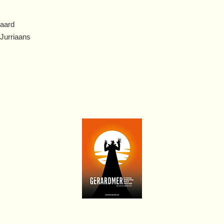
gaard
nder Jurriaans