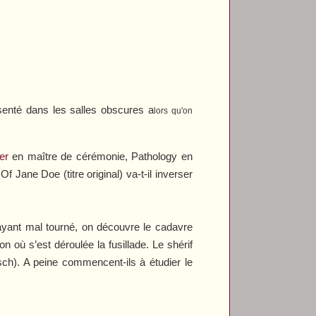
senté dans les salles obscures a
lors qu'on
er
en maître de cérémonie,
Pathology
en
 Of Jane Doe
(titre original) va-t-il inverser
 ayant mal tourné, on découvre le cadavre
 où s’est déroulée la fusillade. Le shérif
sch). A peine commencent-ils à étudier le