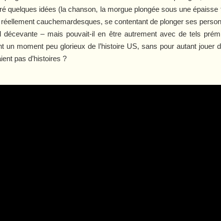
gré quelques idées (la chanson, la morgue plongée sous une épaisse 
ns réellement cauchemardesques, se contentant de plonger ses person
poil décevante – mais pouvait-il en être autrement avec de tels pr
t un moment peu glorieux de l’histoire US, sans pour autant jouer
ient pas d’histoires ?