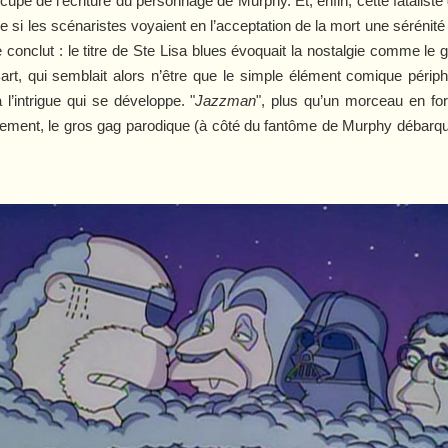
cupe de l’écriture du personnage de Murphy. Et, enfin, cette fataliste
si les scénaristes voyaient en l’acceptation de la mort une sérénité
 conclut : le titre de
Ste Lisa blues
évoquait la nostalgie comme le 
Bart, qui semblait alors n’être que le simple élément comique périp
l’intrigue qui se développe. "
Jazzman
", plus qu’un morceau en fo
eillement, le gros gag parodique (à côté du fantôme de Murphy débarqu