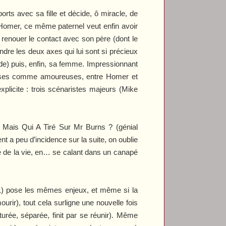
rts avec sa fille et décide, ô miracle, de
t Homer, ce même paternel veut enfin avoir
renouer le contact avec son père (dont le
ndre les deux axes qui lui sont si précieux
de) puis, enfin, sa femme. Impressionnant
leuses comme amoureuses, entre Homer et
plicite : trois scénaristes majeurs (Mike
t
Mais Qui A Tiré Sur Mr Burns ?
(génial
nt a peu d’incidence sur la suite, on oublie
te de la vie, en… se calant dans un canapé
1) pose les mêmes enjeux, et même si la
ourir), tout cela surligne une nouvelle fois
turée, séparée, finit par se réunir). Même