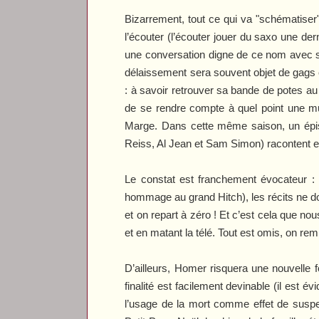
Bizarrement, tout ce qui va "schématiser"
l’écouter (l’écouter jouer du saxo une de
une conversation digne de ce nom avec so
délaissement sera souvent objet de gags cr
: à savoir retrouver sa bande de potes a
de se rendre compte à quel point une m
Marge. Dans cette même saison, un épi
Reiss, Al Jean et Sam Simon) racontent e
Le constat est franchement évocateur :
hommage au grand Hitch)
,
les récits ne d
et on repart à zéro ! Et c’est cela que n
et en matant la télé. Tout est omis, on re
D’ailleurs, Homer risquera une nouvelle 
finalité est facilement devinable (il est é
l’usage de la mort comme effet de suspens