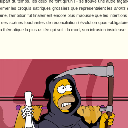
upart du temps, les deux ne font qu’un ! - se trouve une autre façade
rmer les croquis satiriques grossiers que représentaient les
shorts 
aine, l’ambition fut finalement encore plus maousse que les intentions o
 ses scènes touchantes de réconciliation / évolution quasi-obligato
a thématique la plus usitée qui soit : la mort, son intrusion insidieus