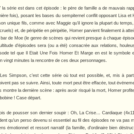
 la série est dans cet épisode : le père de famille a de mauvais rappo
rnière fois), posant les bases du sempiternel conflit opposant Lisa e
n unique fils, comme avec Maggie qu’il ignore la plupart du temps, 
uels) et, de péripétie en péripétie, Homer parvient finalement à attei
u bar de Moe (le genre de scènes qui revient presque à chaque épiso
ultitude d’épisodes sera (ou a été) consacrée aux relations, hou
sode tel que
Il Etait Une Fois Homer Et Marge
en est le symbole ex
n vingt minutes la rencontre de ces deux personnages.
Les Simpson
, c’est cette série où tout est possible, et, mis à par
oivent pas se suivre. Ainsi, toute mort peut être effacée, tout événeme
ous montre la dernière scène : après avoir risqué la mort, Homer profi
mbobine ! Case départ.
fois de pousser son dernier soupir :
Oh, La Crise… Cardiaque
(4x1
vident qu’un perso devenu si essentiel au fil des épisodes ne va pas m
 émotionnel et ressort narratif (la famille, d’ordinaire bien déstruc