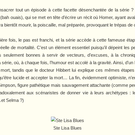
onsacrer tout un épisode à cette facette désenchantée de la série
a
(bah ouais), qui se met en tête d’écrire un récit où Homer, ayant ava
a bientôt mourir, la poiscaille, mal préparée, provoquant le trépas de ce
ère fois, le pas est franchi, et la série accède à cette fameuse éta
ien réelle de mortalité. C’est un élément essentiel puisqu’il dépeint l
 seulement bonnes à servir de vecteurs, d’excuses, à la chroniq
la série, où, à chaque fois, l’humour est accolé à la gravité. Ainsi, d’u
a mort, tandis que le docteur Hibbert lui explique ces mêmes étapes 
’être lucide et accepter la mort… La fin, évidemment optimiste, n’en
pson, figure pathétique mais sauvagement attachante (comme peut 
adoxalement aux scénaristes de donner vie à leurs archétypes : l
(…et Selma ?)
Ste Lisa Blues