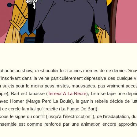
 attaché au
show
, c’est oublier les racines mêmes de ce dernier. S
s’inscrivant dans la veine particulièrement dépressive des quelque v
sujets pour le moins pessimistes, maussades, pas vraiment accessib
pie
), Bart est tabassé (
Terreur A La Récré
), Lisa se tape une dép
 avec Homer (
Marge Perd La Boule
), le gamin rebelle décide de lut
ce cercle familial qu’il rejette (
La Fugue De Bart
).
us le signe du conflit (jusqu’à l’électrocution !), de l’inadaptation, 
l’ensemble est comme renforcé par une animation encore approxim