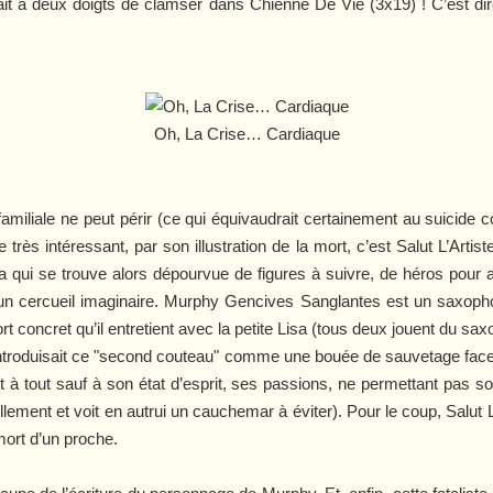
était à deux doigts de clamser dans
Chienne De Vie
(3x19) ! C’est di
Oh, La Crise… Cardiaque
e familiale ne peut périr (ce qui équivaudrait certainement au suicid
rès intéressant, par son illustration de la mort, c’est
Salut L’Artis
qui se trouve alors dépourvue de figures à suivre, de héros pour ains
n cercueil imaginaire. Murphy Gencives Sanglantes est un saxopho
port concret qu’il entretient avec la petite Lisa (tous deux jouent du s
ntroduisait ce "second couteau" comme une bouée de sauvetage face
nt à tout sauf à son état d’esprit, ses passions, ne permettant pas
ellement et voit en autrui un cauchemar à éviter). Pour le coup,
Salut L
mort d’un proche.