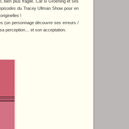
, bien plus fragile. Car si Groening et ses
episodes
du
Tracey Ullman Show
pour en
riginelles !
ires (un personnage découvre ses erreurs /
e, sa perception… et son acceptation.