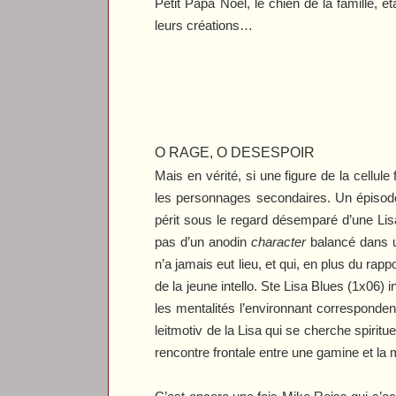
Petit Papa Noël, le chien de la famille, 
leurs créations…
O RAGE, O DESESPOIR
Mais en vérité, si une figure de la cellul
les personnages secondaires. Un épisode t
périt sous le regard désemparé d’une Lisa 
pas d’un anodin
character
balancé dans u
n’a jamais eut lieu, et qui, en plus du rap
de la jeune intello.
Ste Lisa Blues
(1x06) i
les mentalités l’environnant corresponde
leitmotiv
de la Lisa qui se cherche spiritu
rencontre frontale entre une gamine et la 