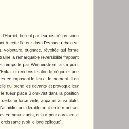
Harriet, brillent par leur discrétion sinon
t à cette île car dasn l’espace urbain se
, volontaire, pugnace, révoltée qui forme
traîne la remarquable réversibilité frappant
é et remporté par Wennerstrôm, à ce point
’Erika lui rend visite afin de négocier une
es en imposant le lieu et le moment. Il en
elle qui prend les devants et provoque leur
 le tueur place Blomkvist dans la position
rtaine force virile, apparaît ainsi plutôt
 l’affaiblir considérablement en le montrant
es communicants, cela a pour corolaire le
roissante (voir le long épilogue).