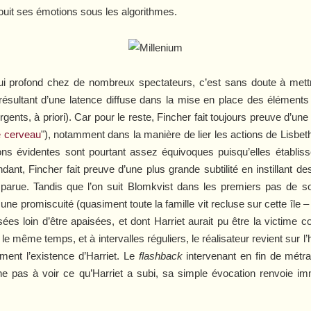
ouit ses émotions sous les algorithmes.
ui profond chez de nombreux spectateurs, c’est sans doute à mett
, résultant d’une latence diffuse dans la mise en place des éléments
ergents, à priori). Car pour le reste, Fincher fait toujours preuve d’un
e cerveau
"), notamment dans la manière de lier les actions de Lisbet
tions évidentes sont pourtant assez équivoques puisqu’elles établi
, Fincher fait preuve d’une plus grande subtilité en instillant de
disparue. Tandis que l’on suit Blomkvist dans les premiers pas de s
une promiscuité (quasiment toute la famille vit recluse sur cette île 
ées loin d’être apaisées, et dont Harriet aurait pu être la victime 
même temps, et à intervalles réguliers, le réalisateur revient sur l’h
ment l’existence d’Harriet. Le
flashback
intervenant en fin de métra
nne pas à voir ce qu’Harriet a subi, sa simple évocation renvoie i