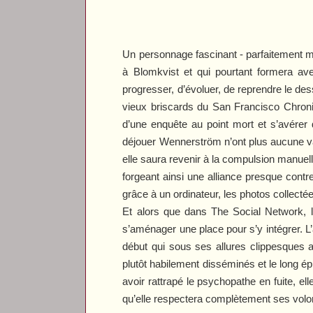
Un personnage fascinant - parfaitement mi
à Blomkvist et qui pourtant formera ave
progresser, d’évoluer, de reprendre le d
vieux briscards du San Francisco Chroni
d’une enquête au point mort et s’avérer
déjouer Wennerström n’ont plus aucune vale
elle saura revenir à la compulsion manue
forgeant ainsi une alliance presque contr
grâce à un ordinateur, les photos collect
Et alors que dans
The Social Network
,
s’aménager une place pour s’y intégrer. L
début qui sous ses allures clippesques a
plutôt habilement disséminés et le long épi
avoir rattrapé le psychopathe en fuite, el
qu’elle respectera complètement ses volon