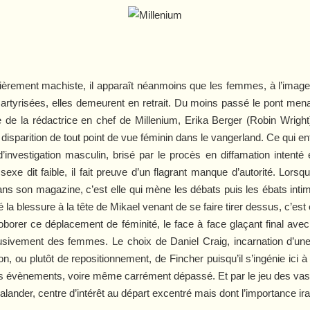
ièrement machiste, il apparaît néanmoins que les femmes, à l’image d’
rtyrisées, elles demeurent en retrait. Du moins passé le pont menan
 de la rédactrice en chef de Millenium, Erika Berger (Robin Wright)
disparition de tout point de vue féminin dans le vangerland. Ce qui en
d’investigation masculin, brisé par le procès en diffamation intent
exe dit faible, il fait preuve d’un flagrant manque d’autorité. Lorsqu
dans son magazine, c’est elle qui mène les débats puis les ébats intim
a blessure à la tête de Mikael venant de se faire tirer dessus, c’est 
rroborer ce déplacement de féminité, le face à face glaçant final avec
lusivement des femmes. Le choix de Daniel Craig, incarnation d’une ce
ion, ou plutôt de repositionnement, de Fincher puisqu’il s’ingénie ici à
des évènements, voire même carrément dépassé. Et par le jeu des vas
nder, centre d’intérêt au départ excentré mais dont l’importance ira c