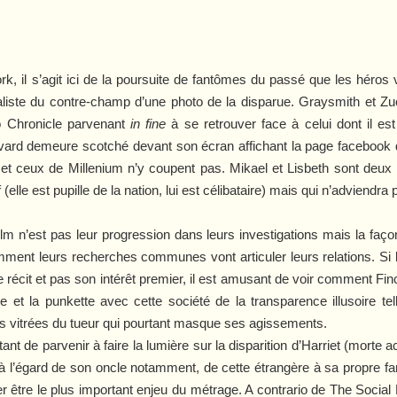
ork
, il s’agit ici de la poursuite de fantômes du passé que les héros v
liste du contre-champ d’une photo de la disparue. Graysmith et Zu
o Chronicle parvenant
in fine
à se retrouver face à celui dont il est
arvard demeure scotché devant son écran affichant la page facebook d
n et ceux de
Millenium
n’y coupent pas. Mikael et Lisbeth sont deux l
f (elle est pupille de la nation, lui est célibataire) mais qui n’advien
lm n’est pas leur progression dans leurs investigations mais la façon
comment leurs recherches communes vont articuler leurs relations. S
e récit et pas son intérêt premier, il est amusant de voir comment Fi
e et la punkette avec cette société de la transparence illusoire te
es vitrées du tueur qui pourtant masque ses agissements.
tant de parvenir à faire la lumière sur la disparition d’Harriet (morte
, à l’égard de son oncle notamment, de cette étrangère à sa propre 
er être le plus important enjeu du métrage. A contrario de
The Social