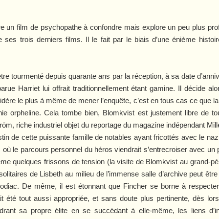
uire un film de psychopathe à confondre mais explore un peu plus p
de ses trois derniers films. Il le fait par le biais d’une énième his
re tourmenté depuis quarante ans par la réception, à sa date d’anniv
e Harriet lui offrait traditionnellement étant gamine. Il décide alor
idère le plus à même de mener l’enquête, c’est en tous cas ce que lais
ie orpheline. Cela tombe bien, Blomkvist est justement libre de to
m, riche industriel objet du reportage du magazine indépendant Mill
tin de cette puissante famille de notables ayant fricottés avec le na
c
où le parcours personnel du héros viendrait s’entrecroiser avec un p
ême quelques frissons de tension (la visite de Blomkvist au grand-p
litaires de Lisbeth au milieu de l’immense salle d’archive peut être
odiac
. De même, il est étonnant que Fincher se borne à respecter 
t été tout aussi appropriée, et sans doute plus pertinente, dès lors
drant sa propre élite en se succédant à elle-même, les liens d’ind