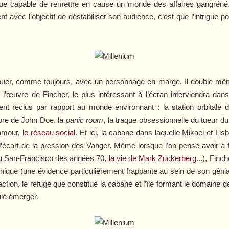
ique capable de remettre en cause un monde des affaires gangréné.
t avec l’objectif de déstabiliser son audience, c’est que l’intrigue p
 jouer, comme toujours, avec un personnage en marge. Il double même 
’œuvre de Fincher, le plus intéressant à l’écran interviendra dans
ent reclus par rapport au monde environnant : la station orbitale d
bre de John Doe, la
panic room
, la traque obsessionnelle du tueur 
 amour,
le réseau social
. Et ici, la cabane dans laquelle Mikael et Li
à l’écart de la pression des Vanger. Même lorsque l’on pense avoir à 
 du San-Francisco des années 70,
la vie de Mark Zuckerberg
...), Finc
nthique (une évidence particulièrement frappante au sein de son géni
action, le refuge que constitue la cabane et l’île formant le domaine d
ulé émerger.