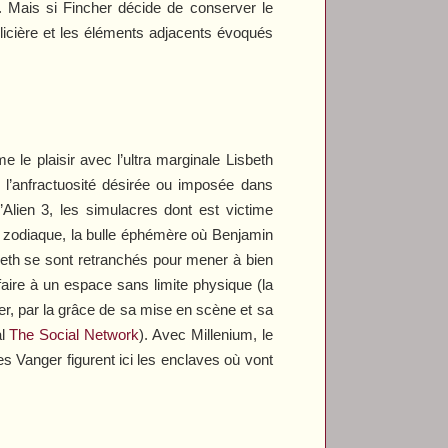
 Mais si Fincher décide de conserver le
olicière et les éléments adjacents évoqués
le plaisir avec l’ultra marginale Lisbeth
 l’anfractuosité désirée ou imposée dans
’
Alien
3
, les simulacres dont est victime
du zodiaque, la bulle éphémère où Benjamin
sbeth se sont retranchés pour mener à bien
faire à un espace sans limite physique (la
her, par la grâce de sa mise en scène et sa
al
The Social Network
). Avec
Millenium
, le
es Vanger figurent ici les enclaves où vont