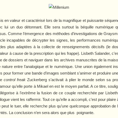
s en valeur et caractérisé lors de la magnifique et puissante séque
c lui un duo détonnant. Elle sera surtout la béquille numérique q
essus. Comme l’émergence des méthodes d’investigations de Graysmi
cle incapables de décrypter les signes, les performances numériqu
 des plus adaptées à la collecte de renseignements décisifs (le d
ur à cause de la prescription qui les frappe). Lisbeth Salander, c’es
lle de dossiers et naviguer dans les archives manuscrites de la mais
e nature entre l’analogique et le numérique. Une union également inscr
ées pour former une bande d’images semblant s’animer et produire un
 le
control freak
Zuckerberg s’activait à plier le monde selon sa prop
’amour qu’elle porte à Mikael en est le moyen parfait. A ce titre, sou
llégorise à l'extrême la fusion de ce couple recherchée par Lisbeth
logue vient les raffermir. Tout ce qu’elle a accompli, c’est pour plaire
le peut le tuer, elle recherche plus qu’une quelconque approbation de 
tés. La conclusion n’en sera alors que plus poignante.