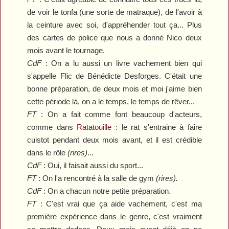
de voir le tonfa (une sorte de matraque), de l'avoir à
la ceinture avec soi, d'appréhender tout ça... Plus
des cartes de police que nous a donné Nico deux
mois avant le tournage.
CdF
:
On a lu aussi un livre vachement bien qui
s'appelle
Flic
de Bénédicte Desforges. C'était une
bonne préparation, de deux mois et moi j'aime bien
cette période là, on a le temps, le temps de rêver...
FT
: On a fait comme font beaucoup d'acteurs,
comme dans
Ratatouille
: le rat s'entraine à faire
cuistot pendant deux mois avant, et il est crédible
dans le rôle
(rires)
...
CdF
:
Oui, il faisait aussi du sport...
FT
: On l'a rencontré à la salle de gym
(rires).
CdF
:
On a chacun notre petite préparation.
FT
: C'est vrai que ça aide vachement, c'est ma
première expérience dans le genre, c'est vraiment