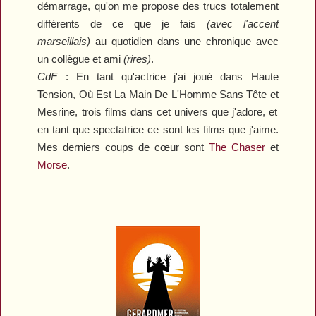
démarrage, qu'on me propose des trucs totalement
différents de ce que je fais
(avec l'accent
marseillais)
au quotidien dans une chronique avec
un collègue et ami
(rires)
.
CdF
:
En tant qu'actrice j'ai joué dans
Haute
T
ension
,
Où
E
st
L
a
M
ain
D
e
L
'
H
omme
S
ans
T
ête
et
Mesrine
, trois films dans cet univers que j'adore, et
en tant que spectatrice ce sont les films que j'aime.
Mes derniers coups de cœur sont
The Chaser
et
Morse
.