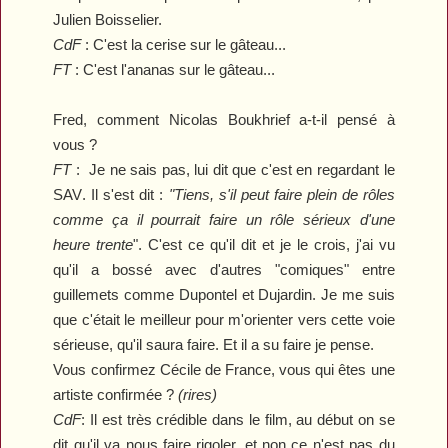
Julien Boisselier.
CdF
: C'est la cerise sur le gâteau...
FT
: C'est l'ananas sur le gâteau...
Fred, comment Nicolas Boukhrief a-t-il pensé à
vous ?
FT
: Je ne sais pas, lui dit que c'est en regardant le
SAV
. Il s'est dit
:
"
T
iens, s'il peut faire plein de rôles
comme ça il pourrait faire un rôle sérieux d'une
heure trente
". C'est ce qu'il dit et je le crois, j'ai vu
qu'il a bossé avec d'autres "comiques" entre
guillemets comme Dupontel et Dujardin. Je me suis
que c'était le meilleur pour m'orienter vers cette voie
sérieuse, qu'il saura faire. Et il a su faire je pense.
Vous confirmez Cécile de France, vous qui êtes une
artiste confirmée ?
(rires)
CdF
:
Il est très crédible dans le film, au début on se
dit qu'il va nous faire rigoler, et non ce n'est pas du