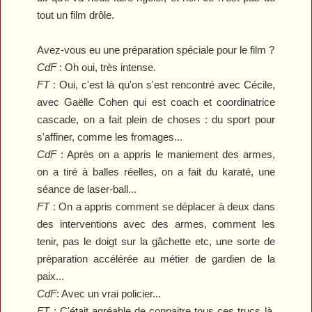
tout un film drôle.
Avez-vous eu une préparation spéciale pour le film ?
CdF
:
Oh oui, très intense.
FT
: Oui, c'est là qu'on s'est rencontré avec Cécile,
avec Gaëlle Cohen qui est coach et coordinatrice
cascade, on a fait plein de choses : du sport pour
s'affiner, comme les fromages...
CdF
:
Après on a appris le maniement des armes,
on a tiré à balles réelles, on a fait du karaté, une
séance de laser-ball...
FT
: On a appris comment se déplacer à deux dans
des interventions avec des armes, comment les
tenir, pas le doigt sur la gâchette etc, une sorte de
préparation accélérée au métier de gardien de la
paix...
CdF
:
Avec un vrai policier...
FT
: C'était agréable de connaitre tous ces trucs là,