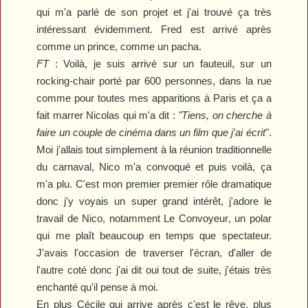
qui m'a parlé de son projet et j'ai trouvé ça très
intéressant évidemment. Fred est arrivé après
comme un prince, comme un pacha.
FT
: Voilà, je suis arrivé sur un fauteuil, sur un
rocking-chair porté par 600 personnes, dans la rue
comme pour toutes mes apparitions à Paris et ça a
fait marrer Nicolas qui m'a dit :
"
T
iens, on cherche à
faire un couple de cinéma dans un film que j'ai écrit
".
Moi j'allais tout simplement à la réunion traditionnelle
du carnaval, Nico m'a convoqué et puis voilà, ça
m'a plu. C'est mon premier premier rôle dramatique
donc j'y voyais un super grand intérêt, j'adore le
travail de Nico, notamment
Le Convoyeur
, un polar
qui me pla
î
t beaucoup en temps que spectateur.
J'avais l'occasion de traverser l'écran, d'aller de
l'autre coté donc j'ai dit oui tout de suite, j'étais très
enchanté qu'il pense à moi.
En plus Cécile qui arrive après c'est le rêve, plus