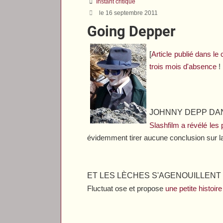
Instant critique
le 16 septembre 2011
Going Depper
[
Article publié dans l
trois mois d'absence
!
JOHNNY DEPP DA
Slashfilm
a révélé les
évidemment tirer aucune conclusion sur la 
ET LES LÈCHES S'AGENOUILLENT
Fluctuat
ose et propose
une petite histoi