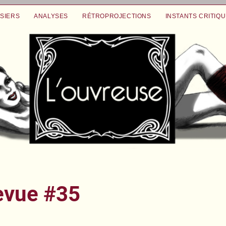
SIERS
ANALYSES
RÉTROPROJECTIONS
INSTANTS CRITIQ
evue #35