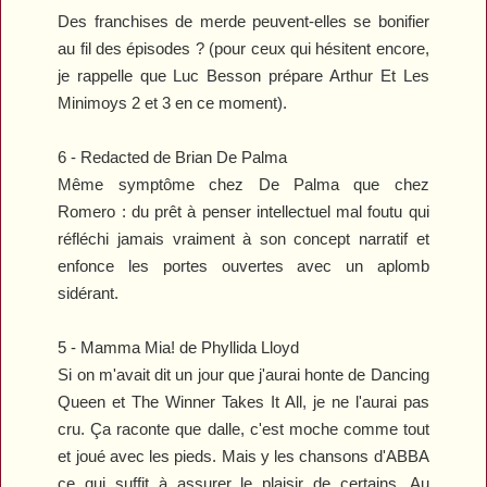
Des franchises de merde peuvent-elles se bonifier
au fil des épisodes ? (pour ceux qui hésitent encore,
je rappelle que Luc Besson prépare
Arthur Et Les
Minimoys 2 et 3
en ce moment).
6 -
Redacted
de Brian De Palma
Même symptôme chez De Palma que chez
Romero : du prêt à penser intellectuel mal foutu qui
réfléchi jamais vraiment à son concept narratif et
enfonce les portes ouvertes avec un aplomb
sidérant.
5 -
Mamma Mia!
de Phyllida Lloyd
Si on m'avait dit un jour que j'aurai honte de
Dancing
Queen
et
The Winner Takes It All
, je ne l'aurai pas
cru. Ça raconte que dalle, c'est moche comme tout
et joué avec les pieds. Mais y les chansons d'ABBA
ce qui suffit à assurer le plaisir de certains. Au