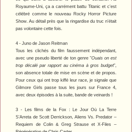
Royaume-Uni, ça a carrément battu
Titanic
et c'est
célébré comme le nouveau
Rocky Horror Picture
Show
. Au détail près que la ringardise du truc n'était
pas volontaire cette fois.
4 -
Juno
de Jason Reitman
Tous les clichés du film faussement indépendant,
avec une pseudo liberté de ton genre "
Ouais on est
trop décalé par rapport au cinéma à gros budget
",
son absence totale de mise en scène et de propos.
Pour ceux qui ont trop kiffé leur race, je signale que
Gilmore Girls
passe tous les jours sur France 4,
avec deux épisodes à la suite, bande de veinards !
3 - Les films de la Fox :
Le Jour Où La Terre
S'Arreta
de Scott Derrickson,
Aliens Vs. Predator –
Requiem
de Colin & Greg Strause et
X-Files –
Régénération
de Chris Carter