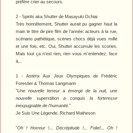
préfère crier au secours.
2 -
Spirits
aka
Shutter
de Masayuki Ochiai
Très honnêtement,
Shutter
aurait pu gagner haut la
main le titre de pire film de l'année: acteurs à la rue,
scénario pathétique, scènes chocs déjà vues mille
et une fois, etc. Oui,
Shutter
accumule les scories.
Mais tout ça n'est rien, rien vous m'entendez, face
à...
1 -
Astérix Aux Jeux Olympiques
de Frédéric
Forestier & Thomas Langmann
"
Une nouvelle terreur a émergé de la nuit, une
nouvelle superstition a conquis la forteresse
inexpugnable de l'humanité.
"
Je Suis Une Légende
, Richard Matheson
"
Oh ! Horreur !... Décrépitude !... Folie!... Oh !