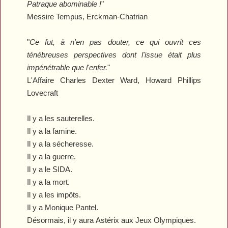
Patraque abominable !
"
Messire Tempus
, Erckman-Chatrian
"
Ce fut, à n'en pas douter, ce qui ouvrit ces
ténébreuses perspectives dont l'issue était plus
impénétrable que l'enfer.
"
L'Affaire Charles Dexter Ward
, Howard Phillips
Lovecraft
Il y a les sauterelles.
Il y a la famine.
Il y a la sécheresse.
Il y a la guerre.
Il y a le SIDA.
Il y a la mort.
Il y a les impôts.
Il y a Monique Pantel.
Désormais, il y aura
Astérix aux Jeux Olympiques
.