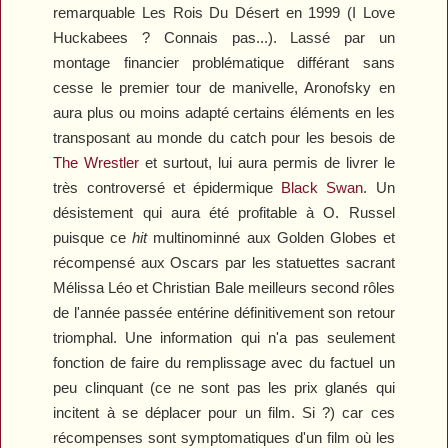
remarquable
Les Rois Du Désert
en 1999 (
I Love
Huckabees
? Connais pas...). Lassé par un
montage financier problématique différant sans
cesse le premier tour de manivelle, Aronofsky en
aura plus ou moins adapté certains éléments en les
transposant au monde du catch pour les besois de
The Wrestler
et surtout, lui aura permis de livrer le
très controversé et épidermique
Black Swan
. Un
désistement qui aura été profitable à O. Russel
puisque ce
hit
multinominné aux Golden Globes et
récompensé aux Oscars par les statuettes sacrant
Mélissa Léo et Christian Bale meilleurs second rôles
de l'année passée entérine définitivement son retour
triomphal. Une information qui n'a pas seulement
fonction de faire du remplissage avec du factuel un
peu clinquant (ce ne sont pas les prix glanés qui
incitent à se déplacer pour un film. Si ?) car ces
récompenses sont symptomatiques d'un film où les