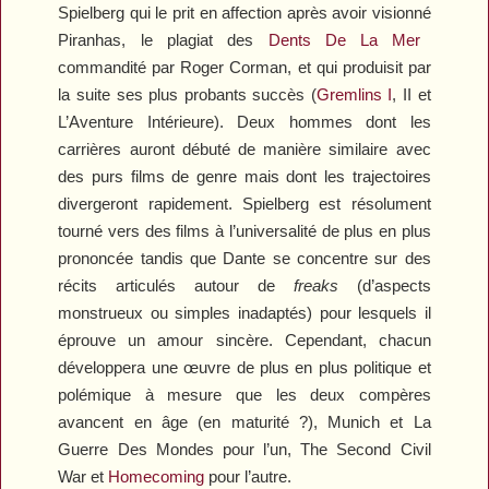
Spielberg qui le prit en affection après avoir visionné
Piranhas,
le plagiat des
Dents De La Mer
commandité par Roger Corman, et qui produisit par
la suite ses plus probants succès (
Gremlins
I
,
II
et
L’Aventure Intérieure
). Deux hommes dont les
carrières auront débuté de manière similaire avec
des purs films de genre mais dont les trajectoires
divergeront rapidement. Spielberg est résolument
tourné vers des films à l’universalité de plus en plus
prononcée tandis que Dante se concentre sur des
récits articulés autour de
freaks
(d’aspects
monstrueux ou simples inadaptés) pour lesquels il
éprouve un amour sincère. Cependant, chacun
développera une œuvre de plus en plus politique et
polémique à mesure que les deux compères
avancent en âge (en maturité ?),
Munich
et
La
Guerre
Des Mondes
pour l’un,
The Second Civil
War
et
Homecoming
pour l’autre.