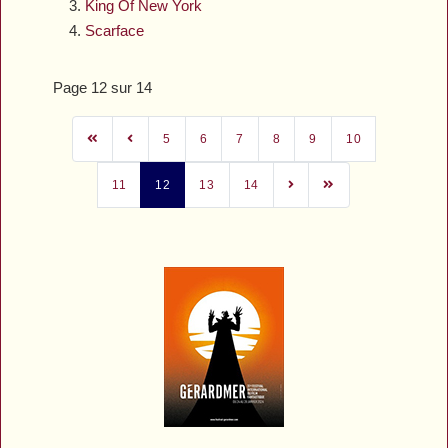
King Of New York
Scarface
Page 12 sur 14
5
6
7
8
9
10
11
12
13
14