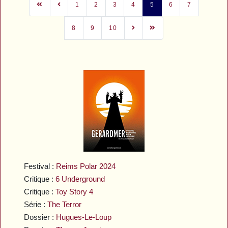
1
2
3
4
5
6
7
8
9
10
Festival :
Reims Polar 2024
Critique :
6 Underground
Critique :
Toy Story 4
Série :
The Terror
Dossier :
Hugues-Le-Loup