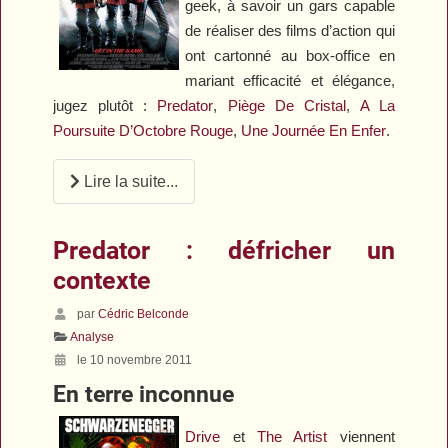
geek, à savoir un gars capable
de réaliser des films d’action qui
ont cartonné au box-office en
mariant efficacité et élégance,
jugez plutôt :
Predator
,
Piège De Cristal
,
A La
Poursuite D’Octobre Rouge
,
Une Journée En Enfer
.
Lire la suite...
Predator : défricher un
contexte
par
Cédric Belconde
Analyse
le 10 novembre 2011
En terre inconnue
Drive
et
The Artist
viennent