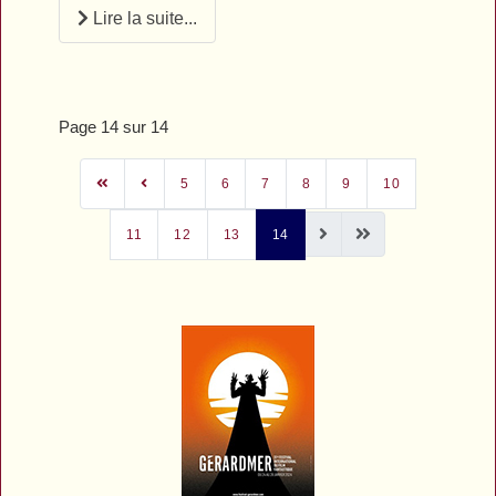
Lire la suite...
Page 14 sur 14
5
6
7
8
9
10
11
12
13
14