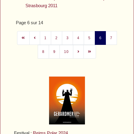
Strasbourg 2011
Page 6 sur 14
1
2
3
4
5
6
7
8
9
10
Festival :
Reims Polar 2024