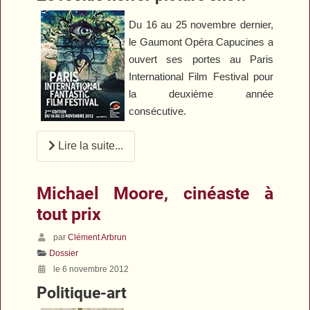
Du 16 au 25 novembre dernier,
le Gaumont Opéra Capucines a
ouvert ses portes au Paris
International Film Festival pour
la deuxième année
consécutive.
Lire la suite...
Michael Moore, cinéaste à
tout prix
par
Clément Arbrun
Dossier
le 6 novembre 2012
Politique-art