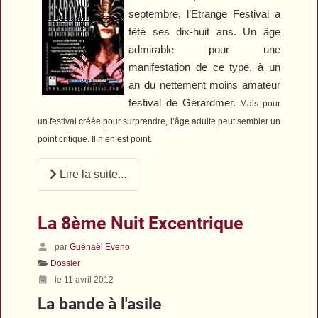
septembre, l’Etrange Festival a
fêté ses dix-huit ans. Un âge
admirable pour une
manifestation de ce type, à un
an du nettement moins amateur
festival de Gérardmer.
Mais pour
un festival créée pour surprendre, l’âge adulte peut sembler un
point critique. Il n’en est point.
Lire la suite...
La 8ème Nuit Excentrique
par
Guénaël Eveno
Dossier
le 11 avril 2012
La bande à l'asile