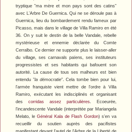
tryptique "ma mère et mon pays sont des catins"
avec
L'Arbre De Guernica
. Qui ne se déroule pas à
Guernica, lieu du bombardement rendu fameux par
Picasso, mais dans le village de Villa Ramiro en été
36. On y suit le destin de la belle Vandale, rebelle
mystérieuse et ennemie déclarée du Comte
Cerralbo. Ce dernier ne supporte plus le laisser-aller
du village, ses carnavals païens, ses instituteurs
progressistes et ses habitants qui bafouent son
autorité. La cause de tous ses malheurs est bien
entendu "
la démocratie
". Cela tombe bien pour lui,
l'armée franquiste vient mettre de l'ordre à Villa
Ramiro, exécutant les indisciplinés et organisant
des
corridas assez particulières
. Ecoeurée,
l'incandescente Vandale (interprétée par Mariangela
Melato, le
Général Kala de
Flash Gordon
) s'en va
recueillir du soutien auprès des pacifistes
manifestant devant l'autel de l'Arbre de la Liberté de