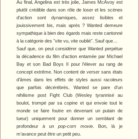
Au final, Angelina est très jolie, James McAvoy est
plutôt crédible dans son rôle de loser et les scènes
d’action sont dynamiques, assez lisibles et
jouissivement bis, mais après ?
Wanted
demeure
sympathique à bien des égards mais reste cantonné
à la catégorie des "vite vu, vite oublié". Sauf que…
Sauf que, on peut considérer que
Wanted
perpétue
la décadence du film d’action entamée par Michael
Bay et son
Bad Boys II
pour l’élever au rang de
concept extrême. Non content de verser sans états
d’âmes dans les effets de styles aussi racoleurs
que parfois décérébrés,
Wanted
se pare d’un
nihilisme post
Fight Club
(Wesley tyrannisé au
boulot, trompé par sa copine et qui envoie tout le
monde se faire foutre en devenant un putain de
tueur) uniquement pour donner un semblant de
profondeur à un
pop-corn movie
. Bon, là je
m’avance peut être un petit peu.