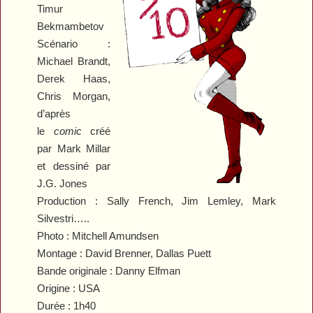
Timur
Bekmambetov
Scénario :
Michael Brandt,
Derek Haas,
Chris Morgan,
d’après
le
comic
créé
par Mark Millar
et dessiné par
J.G. Jones
Production : Sally French, Jim Lemley, Mark
Silvestri…..
Photo : Mitchell Amundsen
Montage : David Brenner, Dallas Puett
Bande originale : Danny Elfman
Origine : USA
Durée : 1h40