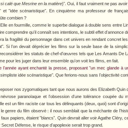
ussi calé que Mesrine en la matière
)". Oui, il faut vraiment ne pas avoir
 et "idée scénaristique". En cinquième ma professeur de français
coûte combien ?
Elle
en fourmille, comme le superbe dialogue à double sens entre Lind
faire comprendre qu'il connaît ses intentions, le subtil effet d'annonce
era la fragilité du personnage dans cet univers en rendant concret l
". Si l'on devait déprécier les films sur la seule base de la simplic
e reconsidérer les statuts de chef-d'œuvres tels que
Les Amants De L
e pour les juger dans leur ensemble qu'on voit les films, en fait.
 l'année ayant enchanté la presse, proposant "un mec glande à une 
 simpliste idée scénaristique". Que ferions-nous sans l'objectivité con
eposer nos zygomatiques tant que nous aurons des Elizabeth Quin d
 la névrose paranoïaque et l'obsession d'une tolérance coupée du
lle
est un film raciste car tous les délinquants (deux, quoi) sont d'ori
le genre du film observé : il nous semblait que la méchante de l'histo
 faux papiers, étaient "blancs". Quin devrait aller voir
Agathe Cléry
, c
r
Secret Défense
, le risque d'apoplexie serait trop grand.