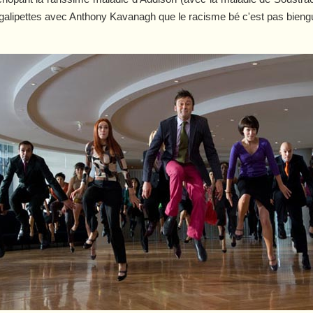
galipettes avec Anthony Kavanagh que le racisme bé c'est pas bieng