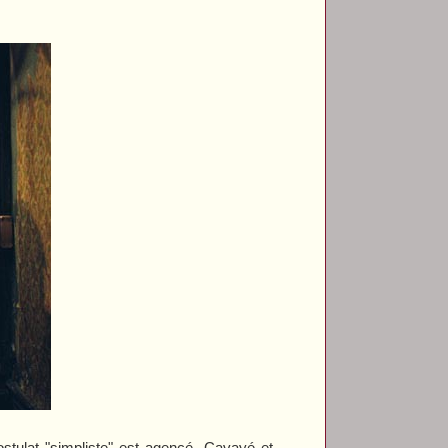
ostulat "simpliste" est agencé. Cavayé et