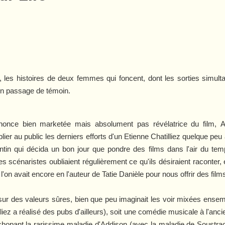
ui, les histoires de deux femmes qui foncent, dont les sorties simult
un passage de témoin.
nonce bien marketée mais absolument pas révélatrice du film,
A
ublier au public les derniers efforts d'un Etienne Chatilliez quelque pe
ntin qui décida un bon jour que pondre des films dans l'air du te
es scénaristes oubliaient régulièrement ce qu'ils désiraient raconter,
l'on avait encore en l'auteur de
Tatie Danièle
pour nous offrir des film
 sur des valeurs sûres, bien que peu imaginait les voir mixées ense
ez a réalisé des pubs d'ailleurs), soit une comédie musicale à l'anci
chopant la rarissime maladie d'Addison (avec la maladie de Soustra