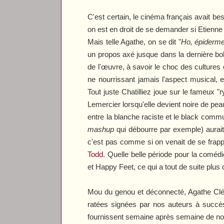
C'est certain, le cinéma français avait be
on est en droit de se demander si Etienne C
Mais telle Agathe, on se dit "
Ho, épiderme
un propos axé jusque dans la dernière bob
de l'œuvre, à savoir le choc des cultures c
ne nourrissant jamais l'aspect musical, e
Tout juste Chatilliez joue sur le fameux 
Lemercier lorsqu'elle devient noire de pe
entre la blanche raciste et le black comm
mashup
qui débourre par exemple) aurait
c'est pas comme si on venait de se frap
Todd
.
Quelle belle période pour la comédi
et
Happy Feet
, ce qui a tout de suite plus
Mou du genou et déconnecté,
Agathe Clé
ratées signées par nos auteurs à succès 
fournissent semaine après semaine de nouve