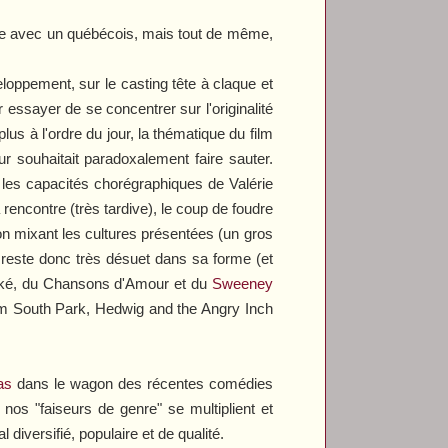
vivre avec un québécois, mais tout de même,
loppement, sur le casting tête à claque et
essayer de se concentrer sur l'originalité
lus à l'ordre du jour, la thématique du film
ur souhaitait paradoxalement faire sauter.
r les capacités chorégraphiques de Valérie
encontre (très tardive), le coup de foudre
on mixant les cultures présentées (un gros
 reste donc très désuet dans sa forme (et
é, du
Chansons d'Amour
et du
Sweeney
lm
South Park
,
Hedwig and the Angry Inch
as
dans le wagon des récentes comédies
nos "faiseurs de genre" se multiplient et
iversifié, populaire et de qualité.