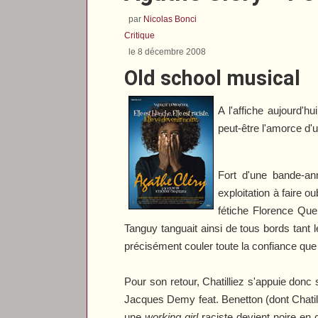
par
Nicolas Bonci
Critique
le 8 décembre 2008
Old school musical
A l'affiche aujourd'h
peut-être l'amorce d'
Fort d'une bande-an
exploitation à faire o
fétiche Florence Que
Tanguy
tanguait ainsi de tous bords tant l
précisément couler toute la confiance que 
Pour son retour, Chatilliez s'appuie donc
Jacques Demy feat. Benetton (dont Chatilli
une
working girl
raciste devient noire en 