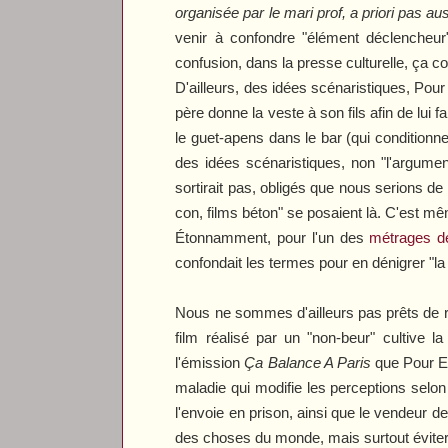
organisée par le mari prof, a priori pas a
venir à confondre "élément déclencheur"
confusion, dans la presse culturelle, ça 
D'ailleurs, des idées scénaristiques,
Pour 
père donne la veste à son fils afin de lui 
le guet-apens dans le bar (qui conditionn
des idées scénaristiques, non "l'argument
sortirait pas, obligés que nous serions d
con, films béton" se posaient là. C'est mêm
Étonnamment, pour l'un des
métrages de
confondait les termes pour en dénigrer "la
Nous ne sommes d'ailleurs pas prêts de r
film réalisé par un "non-beur" cultive
l'émission
Ça Balance A Paris
que
Pour E
maladie qui modifie les perceptions selon 
l'envoie en prison, ainsi que le vendeur de
des choses du monde, mais surtout évite