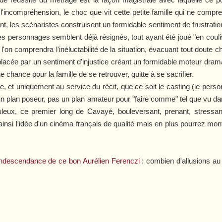
incompréhension, le choc que vit cette petite famille qui ne compre
, les scénaristes construisent un formidable sentiment de frustration
les personnages semblent déjà résignés, tout ayant été joué "en couli
 l'on comprendra l'inéluctabilité de la situation, évacuant tout doute ch
emplacée par un sentiment d'injustice créant un formidable moteur dram
 chance pour la famille de se retrouver, quitte à se sacrifier.
ice, et uniquement au service du récit, que ce soit le casting (le pe
 un plan poseur, pas un plan amateur pour "faire comme" tel que vu d
leux, ce premier long de Cavayé, bouleversant, prenant, stressant
nsi l'idée d'un cinéma français de qualité mais en plus pourrez montre
condescendance de ce bon Aurélien Ferenczi
: combien d'allusions au