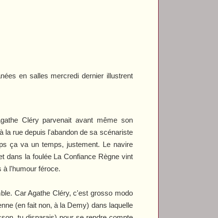
anées en salles mercredi dernier illustrent
gathe Cléry
parvenait avant même son
u à la rue depuis l'abandon de sa scénariste
mps ça va un temps, justement. Le navire
 et dans la foulée
La Confiance Règne
vint
s à l'humour féroce.
mble. Car
Agathe Cléry
, c'est grosso modo
enne (en fait non, à la Demy) dans laquelle
cson, tu disparais) pour se rendre compte