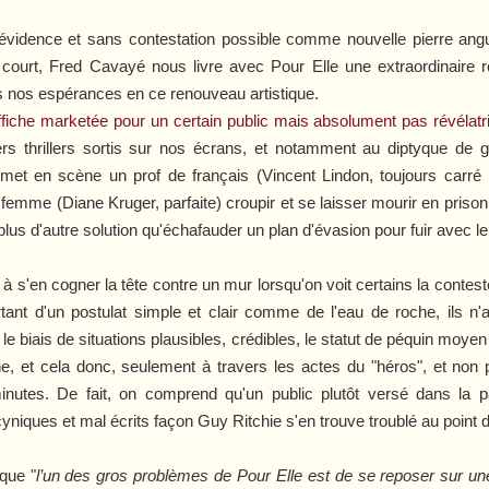
évidence et sans contestation possible comme nouvelle pierre angu
t court, Fred Cavayé nous livre avec
Pour Elle
une extraordinaire 
s nos espérances en ce renouveau artistique.
ffiche marketée pour un certain public mais absolument pas révélatri
rs thrillers sortis sur nos écrans, et notamment au diptyque de 
t en scène un prof de français (Vincent Lindon, toujours carré lo
femme (Diane Kruger, parfaite) croupir et se laisser mourir en prison
plus d'autre solution qu'échafauder un plan d'évasion pour fuir avec l
 à s'en cogner la tête contre un mur lorsqu'on voit certains la contes
nt d'un postulat simple et clair comme de l'eau de roche, ils n'a
 le biais de situations plausibles, crédibles, le statut de péquin m
, et cela donc, seulement à travers les actes du "héros", et non 
 minutes. De fait, on comprend qu'un public plutôt versé dans la 
iques et mal écrits façon Guy Ritchie s'en trouve troublé au point d'
que "
l
’un des gros problèmes de
Pour Elle
est de se reposer sur une