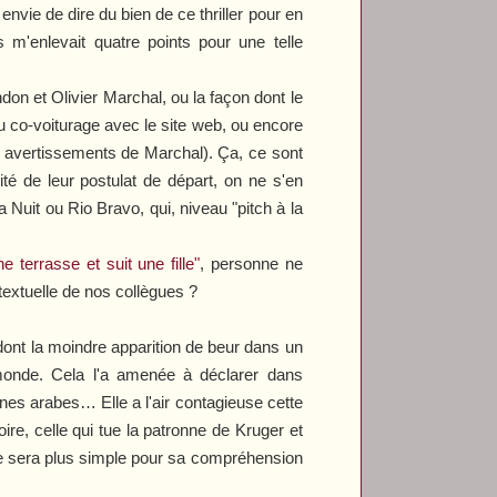
 envie de dire du bien de ce thriller pour en
 m'enlevait quatre points pour une telle
on et Olivier Marchal, ou la façon dont le
 du co-voiturage avec le site web, ou encore
es avertissements de Marchal). Ça, ce sont
ité de leur postulat de départ, on ne s'en
a Nuit
ou
Rio Bravo
, qui, niveau "pitch à la
terrasse et suit une fille"
, personne ne
textuelle de nos collègues ?
ont la moindre apparition de beur dans un
 monde. Cela l'a amenée à déclarer da
ns
gines arabes… Elle a l'air contagieuse cette
ire, celle qui tue la patronne de Kruger et
e sera plus simple pour sa compréhension