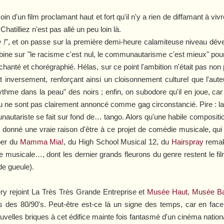
soin d'un film proclamant haut et fort qu'il n'y a rien de diffamant à 
hatilliez n'est pas allé un peu loin là.
 !
", et on passe sur la première demi-heure calamiteuse niveau déve
ine sur "le racisme c'est nul, le communautarisme c'est mieux" pour 
hanté et chorégraphié. Hélas, sur ce point l'ambition n'était pas non p
t inversement, renforçant ainsi un cloisonnement culturel que l'aute
"rythme dans la peau" des noirs ; enfin, on subodore qu'il en joue, ca
au ne sont pas clairement annoncé comme gag circonstancié. Pire : la r
unautariste se fait sur fond de… tango. Alors qu'une habile compositi
 donné une vraie raison d'être à ce projet de comédie musicale, qui
per du
Mamma Mia!
, du
High School Musical 12
, du
Hairspray
remak
e musicale…, dont les dernier grands fleurons du genre restent le fi
 de gueule).
ry
rejoint
La Très Très Grande Entreprise
et
Musée Haut, Musée B
des 80/90's. Peut-être est-ce là un signe des temps, car en face 
lles briques à cet édifice mainte fois fantasmé d'un cinéma national d