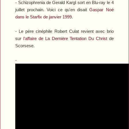
-
Schizophrenia
de Gerald Kargl sort en Blu-ray le 4
juillet prochain. Voici ce qu'en disait
Gaspar Noé
dans le Starfix de janvier 1999
.
- Le père cinéphile Robert Culat revient avec brio
sur
l'affaire de
La Dernière Tentation Du Christ
de
Scorsese.
-