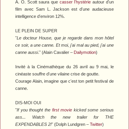
A. O. Scott saura que
casser l'hystérie
autour d'un
film avec Sam L. Jackson est d'une audacieuse
intelligence d'environ 12%.
LE PLEIN DE SUPER
"
Le docteur House, que je regarde dans mon hôtel
ce soir, a une canne. Et moi, j'ai mal au pied, j'ai une
canne aussi
." (Alain Cavalier –
Dailymotion
)
Invité à la Cinémathèque du 26 avril au 9 mai, le
cinéaste souffre d'une vilaine crise de goutte.
Courage Alain, imagine que c'est ton petit festival de
canne.
DIS-MOI OUI
"
If you thought the
first movie
kicked some serious
ass... Watch the new trailer for
THE
EXPENDABLES 2
!
" (Dolph Lundgren –
Twitter
)