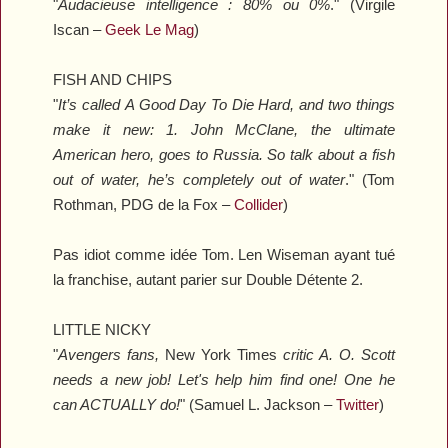
"
Audacieuse intelligence : 80% ou 0%
." (Virgile
Iscan –
Geek Le Mag
)
FISH AND CHIPS
"
It’s called
A Good Day To Die Hard
, and two things
make it new: 1. John McClane, the ultimate
American hero, goes to Russia. So talk about a fish
out of water, he’s completely out of water
." (Tom
Rothman, PDG de la Fox –
Collider
)
Pas idiot comme idée Tom. Len Wiseman ayant tué
la franchise, autant parier sur
Double Détente 2
.
LITTLE NICKY
"
Avengers
fans,
New York Times
critic A. O. Scott
needs a new job! Let's help him find one! One he
can ACTUALLY do!
" (Samuel L. Jackson –
Twitter
)