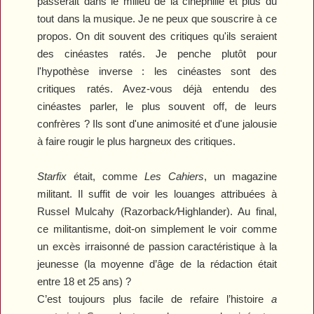
passerait dans le milieu de la cinéphilie et plus du
tout dans la musique. Je ne peux que souscrire à ce
propos. On dit souvent des critiques qu'ils seraient
des cinéastes ratés. Je penche plutôt pour
l'hypothèse inverse : les cinéastes sont des
critiques ratés. Avez-vous déjà entendu des
cinéastes parler, le plus souvent off, de leurs
confrères ? Ils sont d'une animosité et d'une jalousie
à faire rougir le plus hargneux des critiques.
Starfix
était, comme
Les Cahiers
, un magazine
militant. Il suffit de voir les louanges attribuées à
Russel Mulcahy (
Razorback
/
Highlander
). Au final,
ce militantisme, doit-on simplement le voir comme
un excès irraisonné de passion caractéristique à la
jeunesse (la moyenne d’âge de la rédaction était
entre 18 et 25 ans) ?
C’est toujours plus facile de refaire l’histoire
a