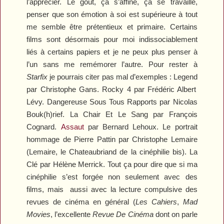
l’apprécier. Le goût, ça s’affine, ça se travaille,
penser que son émotion à soi est supérieure à tout
me semble être prétentieux et primaire. Certains
films sont désormais pour moi indissociablement
liés à certains papiers et je ne peux plus penser à
l’un sans me remémorer l’autre. Pour rester à
Starfix
je pourrais citer pas mal d’exemples :
Legend
par Christophe Gans.
Rocky 4
par Frédéric Albert
Lévy.
Dangereuse Sous Tous Rapports
par Nicolas
Bouk(h)rief.
La Chair Et Le Sang
par François
Cognard.
Assaut
par Bernard Lehoux. Le portrait
hommage de Pierre Pattin par Christophe Lemaire
(Lemaire, le Chateaubriand de la cinéphilie bis).
La
Clé
par Hélène Merrick. Tout ça pour dire que si ma
cinéphilie s’est forgée non seulement avec des
films, mais aussi avec la lecture compulsive des
revues de cinéma en général (
Les Cahiers
,
Mad
Movies
, l’excellente
Revue De Cinéma
dont on parle