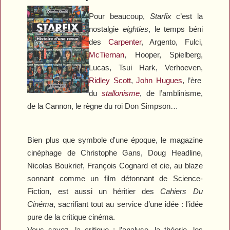
Pour beaucoup,
Starfix
c’est la
nostalgie
eighties
, le temps béni
des
Carpenter
, Argento, Fulci,
McTiernan
, Hooper, Spielberg,
Lucas, Tsui Hark, Verhoeven,
Ridley Scott
,
John Hugues
, l’ère
du
stallonisme
, de l’amblinisme,
de la Cannon, le règne du roi Don Simpson…
Bien plus que symbole d'une époque, le magazine
cinéphage de Christophe Gans, Doug Headline,
Nicolas Boukrief, François Cognard et cie, au blaze
sonnant comme un film détonnant de Science-
Fiction, est aussi un héritier des
Cahiers Du
Cinéma
, sacrifiant tout au service d’une idée : l'idée
pure de la critique cinéma.
Vous savez, la critique : l’analyse, la théorie, les