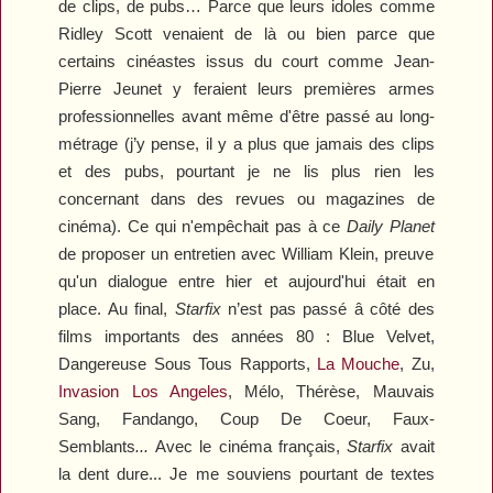
de clips, de pubs… Parce que leurs idoles comme
Ridley Scott venaient de là ou bien parce que
certains cinéastes issus du court comme Jean-
Pierre Jeunet y feraient leurs premières armes
professionnelles avant même d'être passé au long-
métrage (j’y pense, il y a plus que jamais des clips
et des pubs, pourtant je ne lis plus rien les
concernant dans des revues ou magazines de
cinéma). Ce qui n'empêchait pas à ce
Daily Planet
de proposer un entretien avec William Klein, preuve
qu'un dialogue entre hier et aujourd'hui était en
place. Au final,
Starfix
n’est pas passé â côté des
films importants des années 80 :
Blue Velvet
,
Dangereuse Sous Tous Rapports
,
La Mouche
,
Zu
,
Invasion Los Angeles
,
Mélo
,
Thérèse
,
Mauvais
Sang
,
Fandango
,
Coup De Coeur, Faux-
Semblants
...
Avec le cinéma français,
Starfix
avait
la dent dure... Je me souviens pourtant de textes