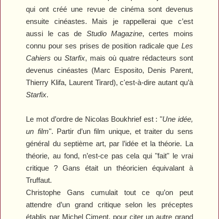
qui ont créé une revue de cinéma sont devenus
ensuite cinéastes. Mais je rappellerai que c’est
aussi le cas de
Studio Magazine
, certes moins
connu pour ses prises de position radicale que
Les
Cahiers
ou
Starfix
, mais où quatre rédacteurs sont
devenus cinéastes (Marc Esposito, Denis Parent,
Thierry Klifa, Laurent Tirard), c'est-à-dire autant qu’à
Starfix
.
Le mot d’ordre de Nicolas Boukhrief est : "
Une idée,
un film
". Partir d’un film unique, et traiter du sens
général du septième art, par l’idée et la théorie. La
théorie, au fond, n’est-ce pas cela qui "fait" le vrai
critique ? Gans était un théoricien équivalant à
Truffaut.
Christophe Gans cumulait tout ce qu’on peut
attendre d’un grand critique selon les préceptes
établis par Michel Ciment, pour citer un autre grand