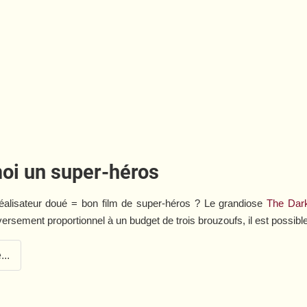
moi un super-héros
éalisateur doué = bon film de super-héros ? Le grandiose
The Dark
versement proportionnel à un budget de trois brouzoufs, il est possib
...