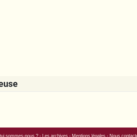
reuse
ui sommes-nous ?
-
Les archives
-
Mentions légales
-
Nous contact