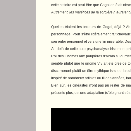
cette histoire est peut-être que Gogol en était ob
Autrement, les maléfices de la sorcière n’auraient r
Quelles étaient les terreurs de Gogol, déjà ? Ah
personnage. Pour s’être littéralement fait chevau
son enfer personnel et vers une fin misérable. Des
Au-delà de cette auto-psychanalyse tristement pré
Roi des Gnomes aux paupières d’airain si lourdes q
semble plutôt que le gnome Viy ait été créé de tou
discerneront plutôt un être mythique issu de la c
inspiré de nombreux artistes au fil des années, tou
Bien sûr, les cinéastes n'ont pas pu rester de ma
présente plus, est une adaptation (s’éloignant très f