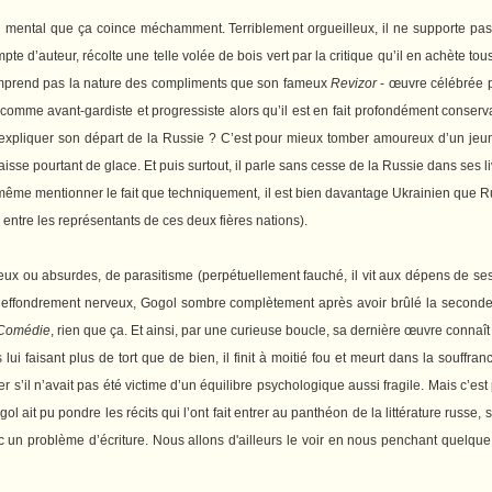
u mental que ça coince méchamment. Terriblement orgueilleux, il ne supporte pas l
te d’auteur, récolte une telle volée de bois vert par la critique qu’il en achète tous
omprend pas la nature des compliments que son fameux
Revizor
- œuvre célébrée p
comme avant-gardiste et progressiste alors qu’il est en fait profondément conserva
xpliquer son départ de la Russie ? C’est pour mieux tomber amoureux d’un jeune
isse pourtant de glace. Et puis surtout, il parle sans cesse de la Russie dans ses l
 même mentionner le fait que techniquement, il est bien davantage Ukrainien que Ru
 entre les représentants de ces deux fières nations).
 ou absurdes, de parasitisme (perpétuellement fauché, il vit aux dépens de ses rich
l’effondrement nerveux, Gogol sombre complètement après avoir brûlé la seconde
 Comédie
, rien que ça. Et ainsi, par une curieuse boucle, sa dernière œuvre conna
lui faisant plus de tort que de bien, il finit à moitié fou et meurt dans la souffr
 s’il n’avait pas été victime d’un équilibre psychologique aussi fragile. Mais c’es
ol ait pu pondre les récits qui l’ont fait entrer au panthéon de la littérature russe
 un problème d’écriture. Nous allons d'ailleurs le voir en nous penchant quelque pe