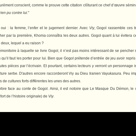
scurément conscient, comme le prouve cette citation clôturant ce chef d’œuvre sémin
ien pu contre lui.
"
 oui : la femme, l’enfer et le jugement dernier. Avec
Viy
, Gogol rassemble ces t
cher par la première, Khoma connaîtra les deux autres. Gogol quant à lui évitera 
 deux, lequel a eu raison ?
monitoire à laquelle se livre Gogol, il n’est pas moins intéressant de se pencher
u’il faut les porter pour lui. Bien que Gogol prétende d’entrée de jeu avoir repris 
tes pièces par l’écrivain. Et pourtant, certains lecteurs y verront un personnage 
ulture serbe. D'autres encore raccorderont Viy au Dieu Iranien Vayukasura.
Peu imp
s de cultures forts différentes les unes des autres.
rbre face au conte de Gogol. Ainsi, il est notoire que
Le Masque Du Démon
, le
ort de l’histoire originale) de
Viy
.