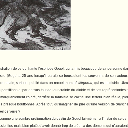
ustration de ce qui hante l’esprit de Gogol, qui a mis beaucoup de sa personne da
nesse (Gogol a 25 ans lorsqu’il paraît) se bousculent les souvenirs de son auteu
rre natale, surtout : publié dans un recueil nommé
Mirgorod
, qui est le district Ukr
perstitions et par-dessus tout de leur crainte du diable et de ses représentantes s
emarquablement coloré, derrière la fantaisie se cache une terreur bien réelle, p
res presque bouffonnes. Après tout, qu’imaginer de pire qu’une version de
Blanch
eil de verre ?
 comme une sombre préfiguration du destin de Gogol lui-même : à l’instar de ce der
ibilités mais bien plutôt d’avoir donné trop de crédit à des démons qui n’auraient