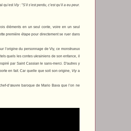
al qu’est
Viy
: "
S’il s’est perdu, c’est qu’il a eu peur.
rois éléments en un seul conte, voire en un seul
cette première étape pour directement se ruer dans
 sur l’origine du personnage de Viy, ce monstrueux
tels quels les contes ukrainiens de son enfance, il
inspiré par Saint Cassian le sans-merci. D'autres y
orte en fait. Car quelle que soit son origine,
Viy
a
 chef-d’œuvre baroque de Mario Bava que l’on ne