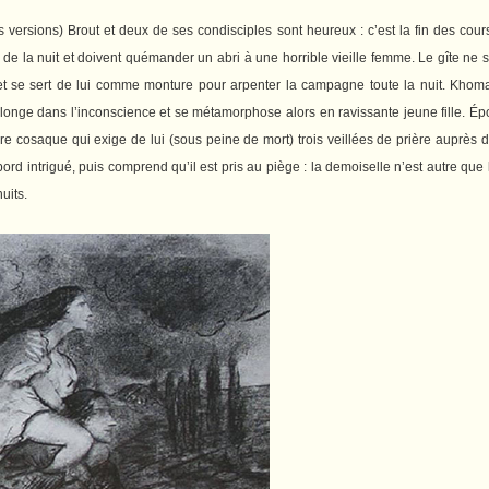
ersions) Brout et deux de ses condisciples sont heureux : c’est la fin des cours
vée de la nuit et doivent quémander un abri à une horrible vieille femme. Le gîte 
nt et se sert de lui comme monture pour arpenter la campagne toute la nuit. Khoma
ci plonge dans l’inconscience et se métamorphose alors en ravissante jeune fille. É
re cosaque qui exige de lui (sous peine de mort) trois veillées de prière auprès du 
rd intrigué, puis comprend qu’il est pris au piège : la demoiselle n’est autre que l
uits.