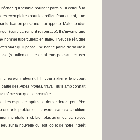
’échec qui semble pourtant parfois lui coller à la
 les exemplaires pour les brûler. Pour autant, il ne
ar le Tsar en personne - lui apporte. Malentendus
teur (voire carrément rétrograde). Il s’invente une
 homme tuberculeux en Italie. Il veut se réfugier
ivres alors qu’il passe une bonne partie de sa vie à
sse (situation qui n’est d’ailleurs pas sans causer
es admirateurs), il finit par s’aliéner la plupart
 partie des
Âmes Mortes
, travail qu’il ambitionnait
ît le même sort que sa première.
ance. Les esprits chagrins se demanderont peut-être
t prendre le problème à l’envers : sans sa condition
, sinon mondiale. Bref, bien plus qu’un écrivain avec
u sur la nouvelle qui est l'objet de notre intérêt