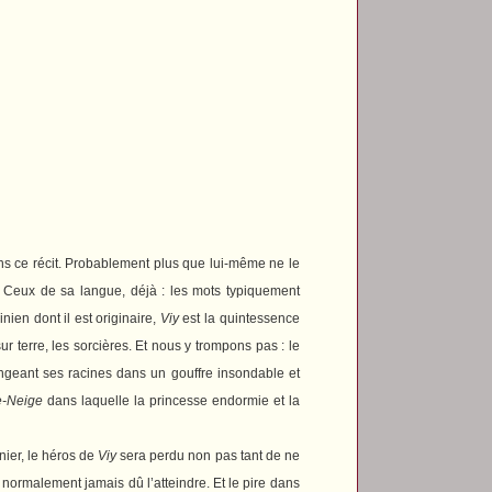
ns ce récit. Probablement plus que lui-même ne le
r. Ceux de sa langue, déjà : les mots typiquement
ainien dont il est originaire,
Viy
est la quintessence
ur terre, les sorcières. Et nous y trompons pas : le
longeant ses racines dans un gouffre insondable et
e-Neige
dans laquelle la princesse endormie et la
nier, le héros de
Viy
sera perdu non pas tant de ne
 normalement jamais dû l’atteindre. Et le pire dans