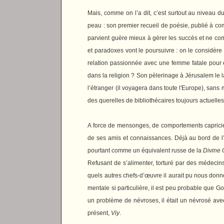
Mais, comme on l’a dit, c’est surtout au niveau d
peau : son premier recueil de poésie, publié à comp
parvient guère mieux à gérer les succès et ne c
et paradoxes vont le poursuivre : on le considère 
relation passionnée avec une femme fatale pour e
dans la religion ? Son pèlerinage à Jérusalem le la
l’étranger (il voyagera dans toute l'Europe), sans
des querelles de bibliothécaires toujours actuelles
A force de mensonges, de comportements capricieux
de ses amis et connaissances. Déjà au bord de 
pourtant comme un équivalent russe de la
Divine
Refusant de s’alimenter, torturé par des médecins 
quels autres chefs-d’œuvre il aurait pu nous donner
mentale si particulière, il est peu probable que Gog
un problème de névroses, il était un névrosé avec
présent,
Viy
.