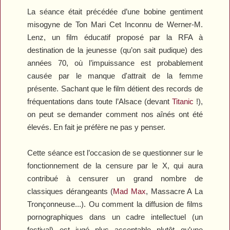
La séance était précédée d’une bobine gentiment
misogyne de
Ton Mari Cet Inconnu
de Werner-M.
Lenz, un film éducatif proposé par la RFA à
destination de la jeunesse (qu’on sait pudique) des
années 70, où l’impuissance est probablement
causée par le manque d'attrait de la femme
présente. Sachant que le film détient des records de
fréquentations dans toute l’Alsace (devant
Titanic
!),
on peut se demander comment nos aînés ont été
élevés. En fait je préfère ne pas y penser.
Cette séance est l’occasion de se questionner sur le
fonctionnement de la censure par le X, qui aura
contribué à censurer un grand nombre de
classiques dérangeants (
Mad Max
,
Massacre A La
Tronçonneuse
...). Ou comment la diffusion de films
pornographiques dans un cadre intellectuel (un
festival) est jugé plus acceptable plutôt qu’une