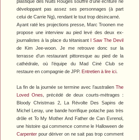
plastique des
Nuits Rouges
souffre d’une écriture ne
développant pas assez ses personnages (à part
celui de Carrie Ng), rendant le tout trop désincarné.
Ayant raté les projections presse, Marc Troonen me
propose une interview au pied levé des deux ex-
journalistes à la place du tétanisant
I Saw The Devil
de Kim Jee-woon. Je me retrouve donc sur la
terrasse d’un restaurant pittoresque au pied de la
cathédrale, où l’équipe du Mad Ciné Club se
restaure en compagnie de JPP.
Entretien à lire ici
.
La fin de la journée se termine avec l’australien
The
Loved Ones
, précédé de deux courts-métrages :
Bloody Christmas 2, La Révolte Des Sapins
de
Michel Leray, une bande horrifique potache pas très
drôle et
To My Mother And Father
de Can Evrenol,
une histoire qui commence comme le
Halloween
de
Carpenter
pour dériver on ne sait pas trop comment