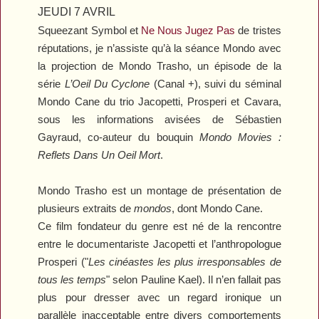
JEUDI 7 AVRIL
Squeezant
Symbol
et
Ne Nous Jugez Pas
de tristes
réputations, je n’assiste qu’à la séance Mondo avec
la projection de
Mondo Trasho
, un épisode de la
série
L’Oeil Du Cyclone
(Canal +), suivi du séminal
Mondo Cane
du trio Jacopetti, Prosperi et Cavara,
sous les informations avisées de Sébastien
Gayraud, co-auteur du bouquin
Mondo Movies :
Reflets Dans Un Oeil Mort
.
Mondo Trasho
est un montage de présentation de
plusieurs extraits de
mondos
, dont
Mondo Cane
.
Ce film fondateur du genre est né de la rencontre
entre le documentariste Jacopetti et l’anthropologue
Prosperi ("
Les cinéastes les plus irresponsables de
tous les temps
" selon Pauline Kael). Il n’en fallait pas
plus pour dresser avec un regard ironique un
parallèle inacceptable entre divers comportements