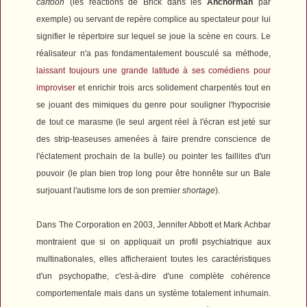
cartoon
(les réactions de Brick dans les
Anchorman
par
exemple) ou servant de repère complice au spectateur pour lui
signifier le répertoire sur lequel se joue la scène en cours. Le
réalisateur n'a pas fondamentalement bousculé sa méthode,
laissant toujours une grande latitude à ses comédiens pour
improviser
et enrichir trois arcs solidement charpentés tout en
se jouant des mimiques du genre pour souligner l'hypocrisie
de tout ce marasme (le seul argent réel à l'écran est jeté sur
des strip-teaseuses amenées à faire prendre conscience de
l'éclatement prochain de la bulle) ou pointer les faillites d'un
pouvoir (le plan bien trop long pour être honnête sur un Bale
surjouant l'autisme lors de son premier
shortage
).
Dans
The Corporation
en 2003, Jennifer Abbott et Mark Achbar
montraient que si on appliquait un profil psychiatrique aux
multinationales, elles afficheraient toutes les caractéristiques
d'un psychopathe, c'est-à-dire d'une complète cohérence
comportementale mais dans un système totalement inhumain.