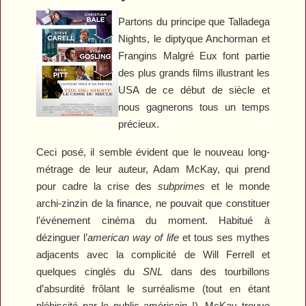
Partons du principe que
Talladega
Nights
, le diptyque
Anchorman
et
Frangins Malgré Eux
font partie
des plus grands films illustrant les
USA de ce début de siècle et
nous gagnerons tous un temps
précieux.
Ceci posé, il semble évident que le nouveau long-
métrage de leur auteur, Adam McKay, qui prend
pour cadre la crise des
subprimes
et le monde
archi-zinzin de la finance, ne pouvait que constituer
l’événement cinéma du moment. Habitué à
dézinguer l’
american way of life
et tous ses mythes
adjacents avec la complicité de Will Ferrell et
quelques cinglés du
SNL
dans des tourbillons
d’absurdité frôlant le surréalisme (tout en étant
plébiscité par le public américain !), McKay trouve