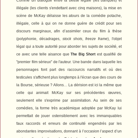
Comme un dialogue entre la bêtise légale (les banques) et
illégale (les clients s'endettant avec cinq maisons), la mise en
scène de McKay délaisse les atours de la comédie potache,
illégale, celle à qui on ne donne guère de crédit pour ses
discours marginaux, afin d’assimiler ceux du film à thèse
(polyphonie, décadrages,
stock shots
,
freeze frame
), l'objet
légal qui a toute autorité pour aborder les sujets de société, et
ce avec une telle aisance que
The Big Short
est qualifié de
"premier film sérieux" de l'auteur. Une bande dans laquelle les
personnages font part des raccourcis narratifs et où des
testicules s'affichent plus longtemps à l'écran que des cours de
la Bourse, sérieuse ? Allons… La dérision est ici la même que
celle qui animait McKay sur ses précédentes œuvres,
seulement elle s'exprime par assimilation. Au sein de ses
comédies, la forme très académique adoptée par McKay lui
permettait de jouer ostensiblement avec les immanquables
faux raccords et erreurs de continuité engendrés par les
abondantes improvisations, donnant à l’occasion l’aspect d’un