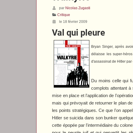
par
Nicolas Zugasti
Critique
le 18 février 2009
Val qui pleure
Bryan Singer, après avoir
délaisse les super-héros
d'assassinat de Hitler par
Du moins celle qui fu
complots attentant à s
mise en place et l'application de l'opérat
mais qui prévoyait de retourner le plan d
les points stratégiques. Ce que l'on appel
Hitler se suicida dans son bunker quelques
cette épopée par l'intermédiaire du colon
pour le peuple juif et qui pervertit les