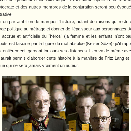
ristocrate et des autres membres de la conjuration seront peu évoqu
trative.
 ou par ambition de marquer l'histoire, autant de raisons qui rester
ge politique au métrage et donner de l'épaisseur aux personnages. A
ccrue et artificielle du "héros" (la femme et les enfants n'ont pas 
ébuts est fasciné par la figure du mal absolue (Keiser Söze) qu'il ra
ais entièrement, gardant toujours ses distances. Il en va de même av
urait permis d'aborder cette histoire à la manière de Fritz Lang et
oué qui ne sera jamais vraiment un auteur.