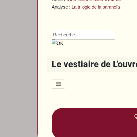
Analyse :
La trilogie de la paranoïa
Le vestiaire de L'ouv
Q