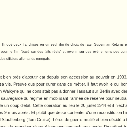
 flingué deux franchises en un seul film (le choix de rater
Superman Returns
p
 pour le film "basé sur des faits réels" et revenir sur des évènements peu co
 des officiers allemands renégats.
t bien près d'aboutir car depuis son accession au pouvoir en 1933, l
a vie. Preuve que pour durer dans ce métier, il faut avoir le cul bord
ion Walkyrie qui ne consistait pas à donner l'assaut sur Berlin avec 
e sauvegarde du régime en mobilisant l'armée de réserve pour neutrali
le un coup d'état. Cette opération eu lieu le 20 juillet 1944 et il n'
 9 mois après. Et plutôt que de se contenter d'une reconstitution his
el Stauffenberg (Tom Cruise), héros de guerre mutilé et bien décidé à 
 rêves de grandeur d'une Allemagne revancharde après l'humiliant t