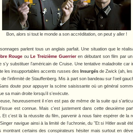
Bon, alors si tout le monde a son accréditation, on peut y aller !
sonnages parlent tous un anglais parfait. Une situation que le réali
obre Rouge
ou
Le Treizième Guerrier
en débutant son film par u
'y substituer l'américain de Cruise. Une tentative maladroite car i
ite les insupportables accents russes des
Insurgés
de Zwick (ah, les 
de l'infirmité de Stauffenberg. Mis à part son bandeau sur l'oeil gauc
s doute pour appuyer la scène saisissante où un général somme Sta
e sa main droite lorsqu'il s'exécute.
yeuse, heureusement il n'en est pas de même de la suite qui s'articu
e l'issue est connue. Mais c'est justement dans cette deuxième parti
Et c'est là la réussite du film, parvenir à nous faire espérer de la ré
 Singer navigue ainsi à la limité de l'uchronie, du "Et si Hitler avait é
us montrant certains des conspirateurs hésiter mais surtout en déve