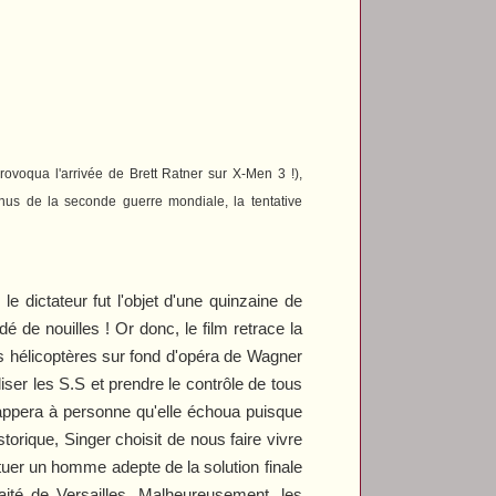
rovoqua l'arrivée de Brett Ratner sur
X-Men 3
!),
nnus de la seconde guerre mondiale, la tentative
e dictateur fut l'objet d'une quinzaine de
é de nouilles ! Or donc, le film retrace la
des hélicoptères sur fond d'opéra de Wagner
ser les S.S et prendre le contrôle de tous
échappera à personne qu'elle échoua puisque
torique, Singer choisit de nous faire vivre
tuer un homme adepte de la solution finale
raité de Versailles. Malheureusement, les