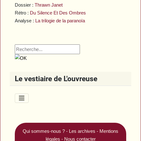
Dossier :
Thrawn Janet
Rétro :
Du Silence Et Des Ombres
Analyse :
La trilogie de la paranoïa
Le vestiaire de L'ouvreuse
Qui sommes-nous ?
-
Les archives
-
Mentions
légales
-
Nous contacter