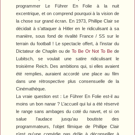
programmer
Le Führer En Folie
à la nuit
excentrique, et on comprend pourquoi à la vision de
la chose sur grand écran. En 1973, Phillipe Clair se
décidait à s’attaquer à Hitler en le ridiculisant à sa
manière, sous fond de rivalité France / SS sur le
terrain du football ! Le spectacle offert, à l’instar du
Dictateur
de Chaplin ou de
To Be Or Not To Be
de
Lubitsch, se voulait une satire ridiculisant le
troisième Reich. Des ambitions qui, si elles avaient
été remplies, auraient accordé une place au film
dans une rétrospective plus consensuelle de la
Cinémathèque.
La vraie question est :
Le Fûhrer En Folie
est-il au
moins un bon nanar ? L’accueil qui lui a été réservé
le range sans ambages du coté du navet, et si on
salue l’audace jusqu’au boutiste des
programmateurs, l'objet filmique de Phillipe Clair
n’est qu’une comédie pas drôle à déconseiller à