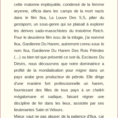
cette matonne impitoyable, condensé de la femme
aryenne, officia dans les camps de la mort nazis
dans le film
Ilsa, La Louve Des S.S
, pilier du
gestaporn
, un sous-genre qui se plaisait à explorer
les dérives sado-masochistes du troisième Reich.
Pour le deuxième film issu de la trilogie, j’ai nommé
Ilsa, Gardienne Du Harem
, autrement connu sous le
nom
Ilsa, Gardienne Du Harem Des Rois Pétroles
(…) ou bien tel que présenté ce soir-là,
Esclaves Du
Désirs
, nous découvrons que notre dominatrice a
profité de la mondialisation pour migrer dans un
pays arabe gros producteur de pétrole. Elle dirige
d’une manière fort professionnelle un harem,
fournissant des filles de tous pays à un cheikh
mégalomane et sadique, faisant régner une
discipline de fer dans les lieux, assistée par ses
lieutenantes Satin et Velours.
Mieux vaut ne pas abuser de la patience d’Ilsa, car