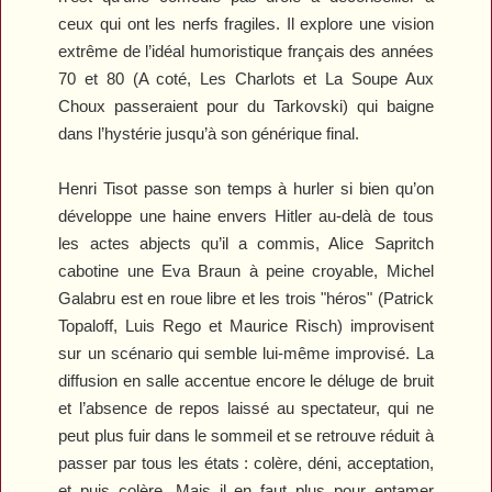
ceux qui ont les nerfs fragiles. Il explore une vision
extrême de l’idéal humoristique français des années
70 et 80 (A coté,
Les Charlots
et
La Soupe Aux
Choux
passeraient pour du Tarkovski) qui baigne
dans l’hystérie jusqu’à son générique final.
Henri Tisot passe son temps à hurler si bien qu’on
développe une haine envers Hitler au-delà de tous
les actes abjects qu’il a commis, Alice Sapritch
cabotine une Eva Braun à peine croyable, Michel
Galabru est en roue libre et les trois "héros" (Patrick
Topaloff, Luis Rego et Maurice Risch) improvisent
sur un scénario qui semble lui-même improvisé. La
diffusion en salle accentue encore le déluge de bruit
et l’absence de repos laissé au spectateur, qui ne
peut plus fuir dans le sommeil et se retrouve réduit à
passer par tous les états : colère, déni, acceptation,
et puis colère. Mais il en faut plus pour entamer