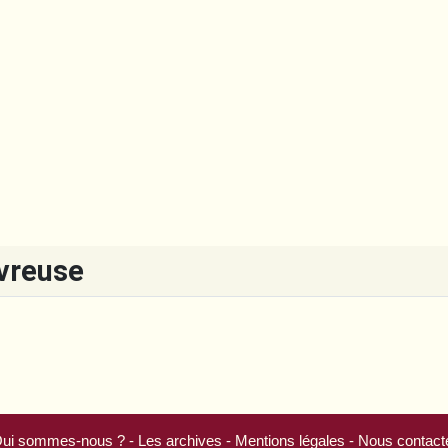
uvreuse
ui sommes-nous ?
-
Les archives
-
Mentions légales
-
Nous contact