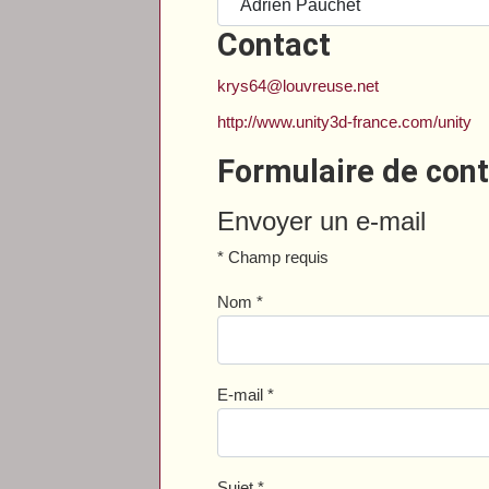
Contact
krys64@louvreuse.net
http://www.unity3d-france.com/unity
Formulaire de con
Envoyer un e-mail
*
Champ requis
Nom
*
E-mail
*
Sujet
*