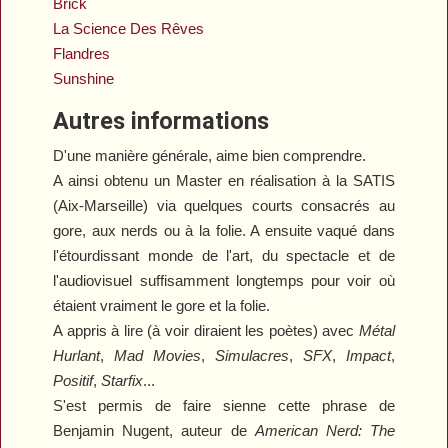
Brick
La Science Des Rêves
Flandres
Sunshine
Autres informations
Autres informations
D'une manière générale, aime bien comprendre.
A ainsi obtenu un Master en réalisation à la SATIS
(Aix-Marseille) via quelques courts consacrés au
gore, aux nerds ou à la folie. A ensuite vaqué dans
l'étourdissant monde de l'art, du spectacle et de
l'audiovisuel suffisamment longtemps pour voir où
étaient vraiment le gore et la folie.
A appris à lire (à voir diraient les poètes) avec
Métal
Hurlant
,
Mad Movies
,
Simulacres
,
SFX
,
Impact
,
Positif
,
Starfix
...
S'est permis de faire sienne cette phrase de
Benjamin Nugent, auteur de
American Nerd: The